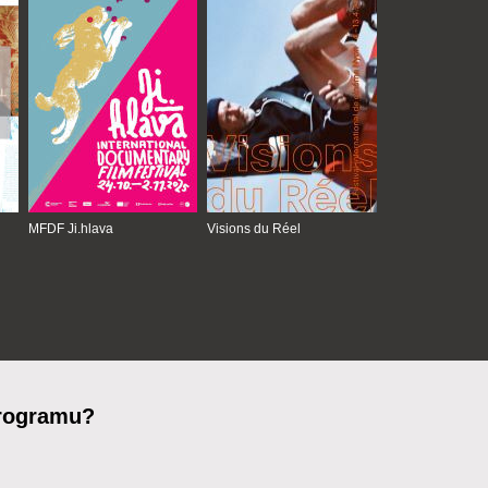
MFDF Ji.hlava
Visions du Réel
programu?