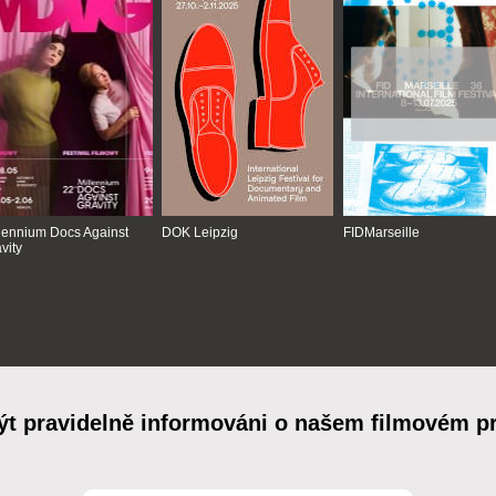
lennium Docs Against
DOK Leipzig
FIDMarseille
vity
ýt pravidelně informováni o našem filmovém 