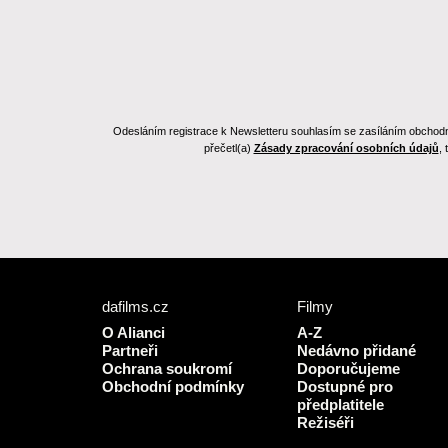
Odesláním registrace k Newsletteru souhlasím se zasíláním obchodních
přečetl(a)
Zásady zpracování osobních údajů
,
dafilms.cz
Filmy
O Alianci
A-Z
Partneři
Nedávno přidané
Ochrana soukromí
Doporučujeme
Obchodní podmínky
Dostupné pro
předplatitele
Režiséři