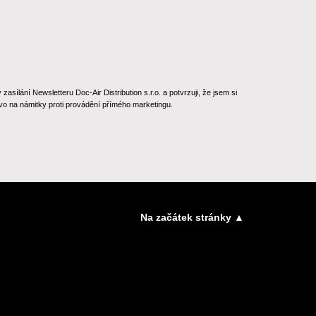
ílání Newsletteru Doc-Air Distribution s.r.o. a potvrzuji, že jsem si
o na námitky proti provádění přímého marketingu.
Na začátek stránky ▲