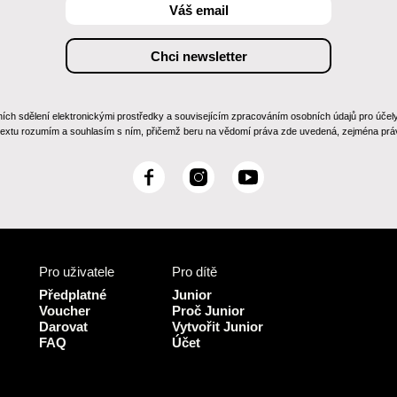
 sdělení elektronickými prostředky a souvisejícím zpracováním osobních údajů pro účely zas
 textu rozumím a souhlasím s ním, přičemž beru na vědomí práva zde uvedená, zejména práv
F
I
Y
a
n
o
c
s
u
e
t
T
b
a
u
Pro uživatele
Pro dítě
o
g
b
o
r
e
Předplatné
Junior
k
a
Voucher
Proč Junior
Darovat
Vytvořit Junior
m
FAQ
Účet