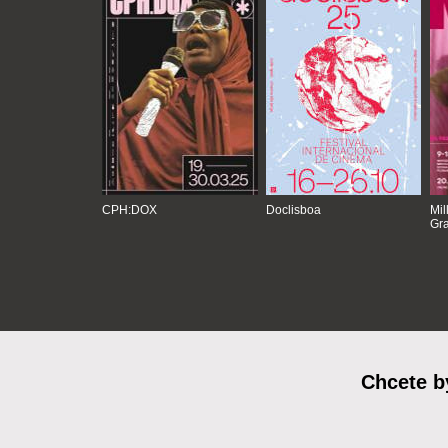
CPH:DOX
Doclisboa
Mil
Gra
Chcete b