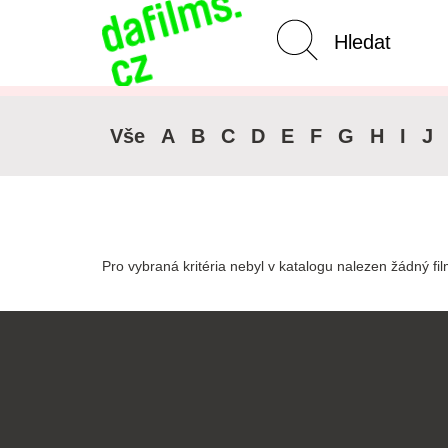
Pokročilé vyhledávání
Zrušit 
Vše
A
B
C
D
E
F
G
H
I
J
Pro vybraná kritéria nebyl v katalogu nalezen žádný fil