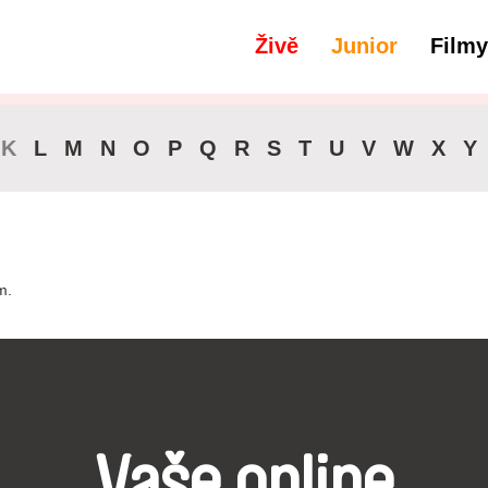
Živě
Junior
Filmy
filtry
Blízký východ
K
L
M
N
O
P
Q
R
S
T
U
V
W
X
Y
m.
Vaše online