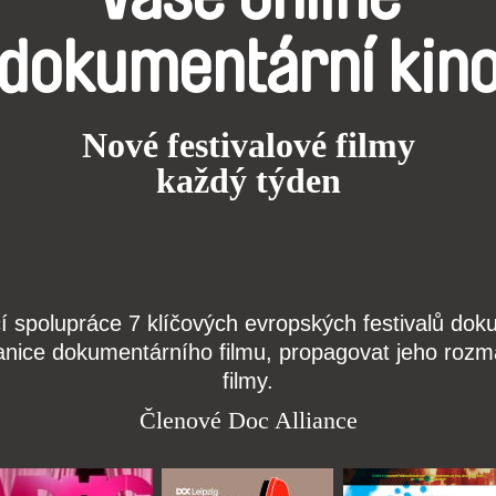
dokumentární kin
Nové festivalové filmy
každý týden
čí spolupráce 7 klíčových evropských festivalů do
anice dokumentárního filmu, propagovat jeho rozma
filmy.
Členové Doc Alliance