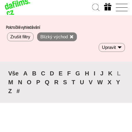
Pokročilé vyhledávání
Zrušit filtry
Blízký východ
Upravit
Vše
A
B
C
D
E
F
G
H
I
J
K
L
M
N
O
P
Q
R
S
T
U
V
W
X
Y
Z
#