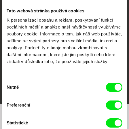
Tato webová stránka používá cookies
K personalizaci obsahu a reklam, poskytování funkcí
sociálních médií a analýze naší návštěvnosti využíváme
CPH:DOX
Doclisboa
Millennium Docs
DOK Leipzig
soubory cookie. Informace o tom, jak náš web používáte,
Against Gravity
sdílíme se svými partnery pro sociální média, inzerci a
analýzy. Partneři tyto údaje mohou zkombinovat s
dalšími informacemi, které jste jim poskytli nebo které
získali v důsledku toho, že používáte jejich služby.
Výběr
FIDMarseille
MFDF Ji.hlava
Visions du Réel
Nutné
souhlasu
Preferenční
Chcete být pravidelně informováni o našem
Statistické
filmovém programu?