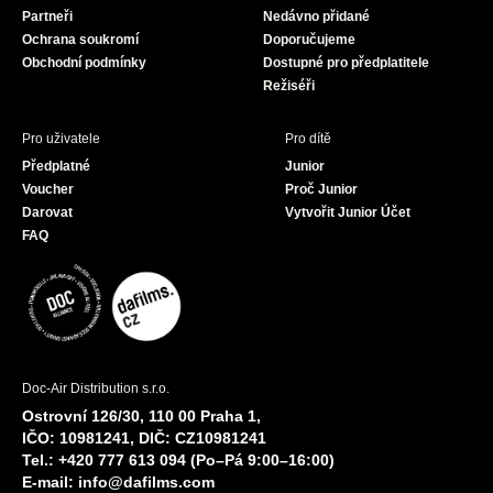
Partneři
Nedávno přidané
k
a
Ochrana soukromí
Doporučujeme
m
Obchodní podmínky
Dostupné pro předplatitele
Režiséři
Pro uživatele
Pro dítě
Předplatné
Junior
Voucher
Proč Junior
Darovat
Vytvořit Junior Účet
FAQ
Doc-Air Distribution s.r.o.
Ostrovní 126/30, 110 00 Praha 1,
IČO: 10981241, DIČ: CZ10981241
Tel.: +420 777 613 094 (Po–Pá 9:00–16:00)
E-mail:
info@dafilms.com