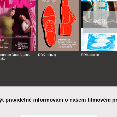
lennium Docs Against
DOK Leipzig
FIDMarseille
vity
ýt pravidelně informováni o našem filmovém 