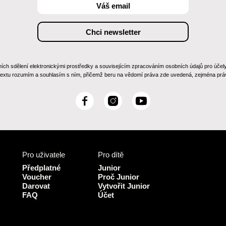
 sdělení elektronickými prostředky a souvisejícím zpracováním osobních údajů pro účely zas
 textu rozumím a souhlasím s ním, přičemž beru na vědomí práva zde uvedená, zejména práv
F
I
Y
a
n
o
c
s
u
e
t
T
b
a
u
Pro uživatele
Pro dítě
o
g
b
o
r
e
Předplatné
Junior
k
a
Voucher
Proč Junior
Darovat
Vytvořit Junior
m
FAQ
Účet