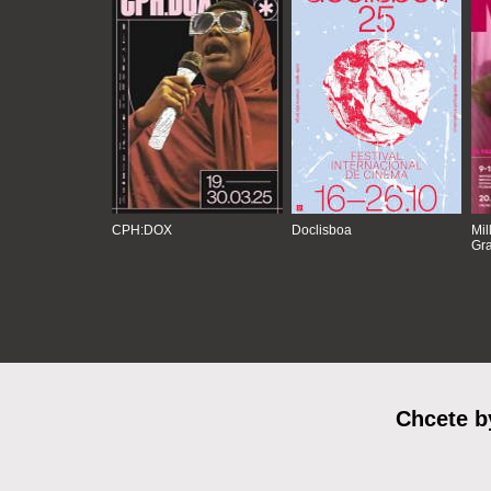
CPH:DOX
Doclisboa
Mil
Gra
Chcete b