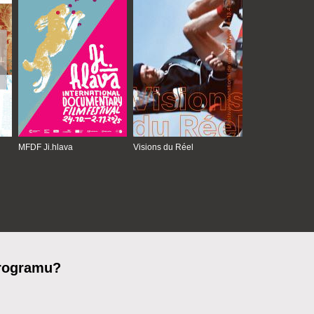
MFDF Ji.hlava
Visions du Réel
programu?