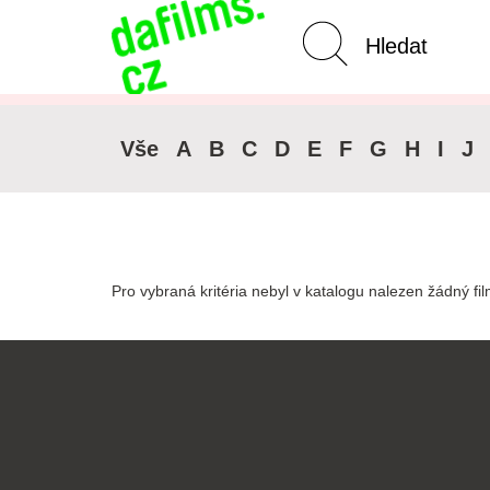
Pokročilé vyhledávání
Zrušit 
Vše
A
B
C
D
E
F
G
H
I
J
Pro vybraná kritéria nebyl v katalogu nalezen žádný fil