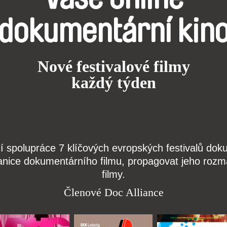
dokumentární kin
Nové festivalové filmy
každý týden
čí spolupráce 7 klíčových evropských festivalů do
anice dokumentárního filmu, propagovat jeho rozma
filmy.
Členové Doc Alliance