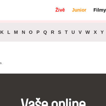
Živě
Junior
Filmy
filtry
Titulky -
K
L
M
N
O
P
Q
R
S
T
U
V
W
X
Y
m.
Vaše online