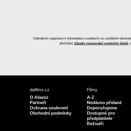
Odesláním registrace k Newsletteru souhlasím se zasíláním obchodních
přečetl(a)
Zásady zpracování osobních údajů
,
dafilms.cz
Filmy
O Alianci
A-Z
Partneři
Nedávno přidané
Ochrana soukromí
Doporučujeme
Obchodní podmínky
Dostupné pro
předplatitele
Režiséři