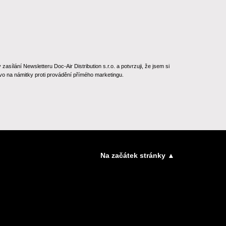
ílání Newsletteru Doc-Air Distribution s.r.o. a potvrzuji, že jsem si
o na námitky proti provádění přímého marketingu.
Na začátek stránky ▲