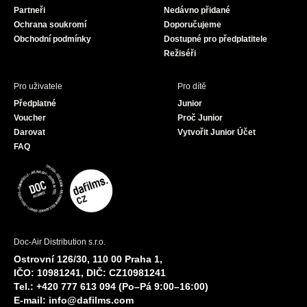
Partneři
Nedávno přidané
k
a
Ochrana soukromí
Doporučujeme
m
Obchodní podmínky
Dostupné pro předplatitele
Režiséři
Pro uživatele
Pro dítě
Předplatné
Junior
Voucher
Proč Junior
Darovat
Vytvořit Junior Účet
FAQ
Doc-Air Distribution s.r.o.
Ostrovní 126/30, 110 00 Praha 1,
IČO: 10981241, DIČ: CZ10981241
Tel.: +420 777 613 094 (Po–Pá 9:00–16:00)
E-mail:
info@dafilms.com