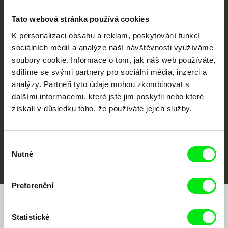
Tato webová stránka používá cookies
K personalizaci obsahu a reklam, poskytování funkcí
sociálních médií a analýze naší návštěvnosti využíváme
CPH:DOX
Doclisboa
Millennium Docs
DOK Leipzig
soubory cookie. Informace o tom, jak náš web používáte,
Against Gravity
sdílíme se svými partnery pro sociální média, inzerci a
analýzy. Partneři tyto údaje mohou zkombinovat s
dalšími informacemi, které jste jim poskytli nebo které
získali v důsledku toho, že používáte jejich služby.
Výběr
FIDMarseille
MFDF Ji.hlava
Visions du Réel
Nutné
souhlasu
Preferenční
Chcete být pravidelně informováni o našem
Statistické
filmovém programu?