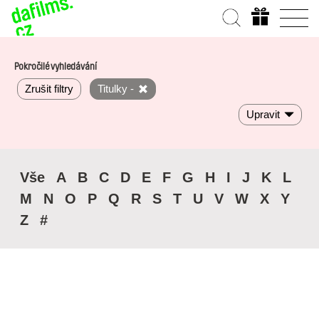
Pokročilé vyhledávání
Zrušit filtry
Titulky -
Upravit
Vše
A
B
C
D
E
F
G
H
I
J
K
L
M
N
O
P
Q
R
S
T
U
V
W
X
Y
Z
#