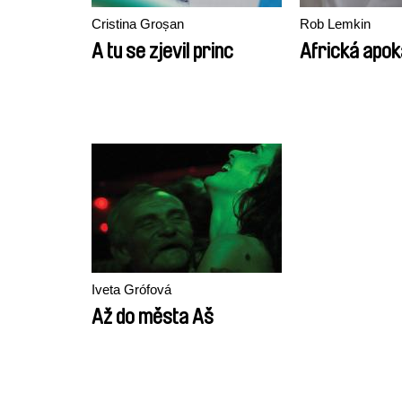
Cristina Groșan
Rob Lemkin
A tu se zjevil princ
Africká apok
Iveta Grófová
Až do města Aš