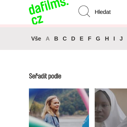
Pokročilé vyhledávání
Zrušit 
Vše
A
B
C
D
E
F
G
H
I
J
Seřadit podle