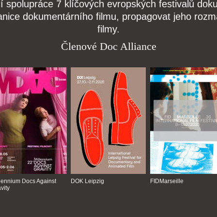
čí spolupráce 7 klíčových evropských festivalů do
anice dokumentárního filmu, propagovat jeho rozma
filmy.
Členové Doc Alliance
lennium Docs Against
DOK Leipzig
FIDMarseille
vity