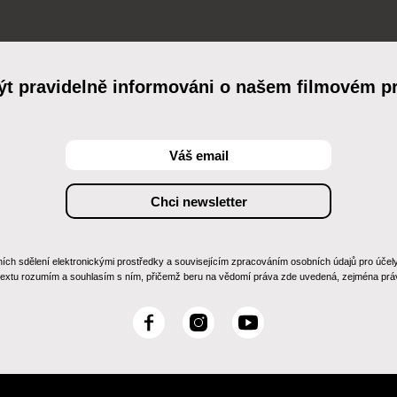
ýt pravidelně informováni o našem filmovém 
 sdělení elektronickými prostředky a souvisejícím zpracováním osobních údajů pro účely zas
 textu rozumím a souhlasím s ním, přičemž beru na vědomí práva zde uvedená, zejména práv
F
I
Y
a
n
o
c
s
u
e
t
T