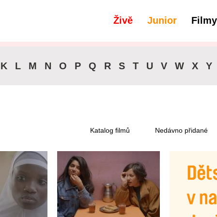
Živě
Junior
Filmy
filtry
Titulky - Čeština
K
L
M
N
O
P
Q
R
S
T
U
V
W
X
Y
Katalog filmů
Nedávno přidané