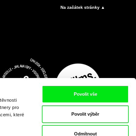
Na začátek stránky ▲
Povolit vše
těvnosti
tnery pro
Povolit výběr
acemi, které
Odmítnout