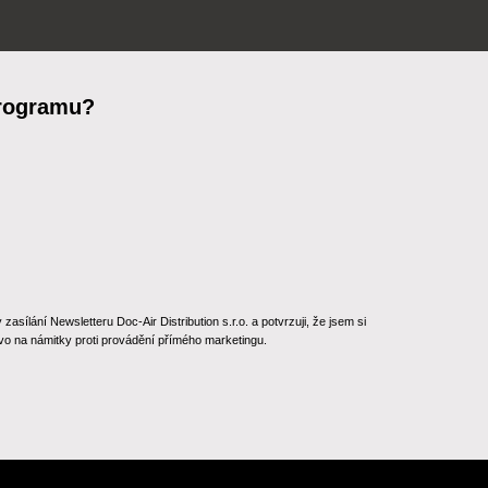
programu?
ílání Newsletteru Doc-Air Distribution s.r.o. a potvrzuji, že jsem si
o na námitky proti provádění přímého marketingu.