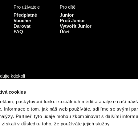
b
a
u
Pro uživatele
Pro dítě
o
g
b
o
r
e
Předplatné
Junior
k
a
Voucher
Proč Junior
Darovat
Vytvořit Junior
m
FAQ
Účet
dujte kdekoli
ívá cookies
reklam, poskytování funkcí sociálních médií a analýze naší návš
 Informace o tom, jak náš web používáte, sdílíme se svými par
analýzy. Partneři tyto údaje mohou zkombinovat s dalšími inform
é získali v důsledku toho, že používáte jejich služby.