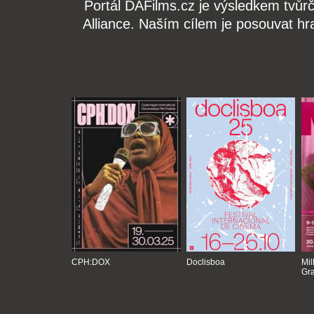
Portál DAFilms.cz je výsledkem tvůr
Alliance. Naším cílem je posouvat hr
CPH:DOX
Doclisboa
Mil
Gra