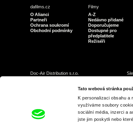
dafilms.cz
Filmy
O Alianci
A-Z
Partneři
Nedávno přidané
Ochrana soukromí
Doporučujeme
Obchodní podmínky
Dostupné pro
předplatitele
Režiséři
Doc-Air Distribution s.r.o.
Sle
Ostrovní 126/30, 110 00 Praha 1,
IČO: 10981241, DIČ: CZ10981241
Tato webová stránka použ
Tel.: +420 777 613 094 (Po–Pá 9:00–16:00)
K personalizaci obsahu a 
E-mail:
info@dafilms.com
využíváme soubory cookie.
sociální média, inzerci a 
jste jim poskytli nebo kter