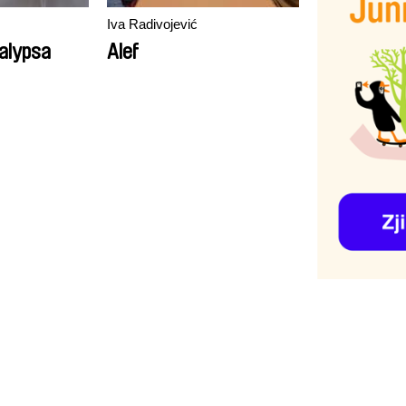
Iva Radivojević
alypsa
Alef