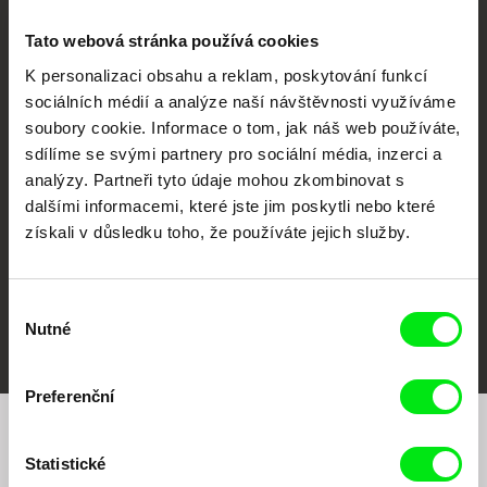
Tato webová stránka používá cookies
K personalizaci obsahu a reklam, poskytování funkcí
sociálních médií a analýze naší návštěvnosti využíváme
CPH:DOX
Doclisboa
Millennium Docs
DOK Leipzig
soubory cookie. Informace o tom, jak náš web používáte,
Against Gravity
sdílíme se svými partnery pro sociální média, inzerci a
analýzy. Partneři tyto údaje mohou zkombinovat s
dalšími informacemi, které jste jim poskytli nebo které
získali v důsledku toho, že používáte jejich služby.
Výběr
FIDMarseille
MFDF Ji.hlava
Visions du Réel
Nutné
souhlasu
Preferenční
Chcete být pravidelně informováni o našem
Statistické
filmovém programu?