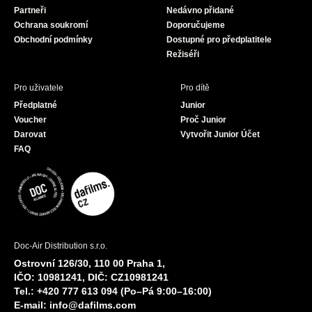
Partneři
Nedávno přidané
k
a
Ochrana soukromí
Doporučujeme
m
Obchodní podmínky
Dostupné pro předplatitele
Režiséři
Pro uživatele
Pro dítě
Předplatné
Junior
Voucher
Proč Junior
Darovat
Vytvořit Junior Účet
FAQ
Doc-Air Distribution s.r.o.
Ostrovní 126/30, 110 00 Praha 1,
IČO: 10981241, DIČ: CZ10981241
Tel.: +420 777 613 094 (Po–Pá 9:00–16:00)
E-mail:
info@dafilms.com