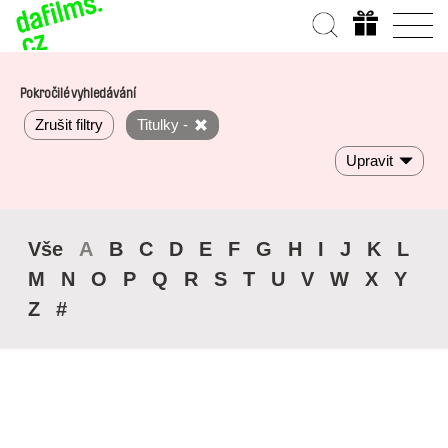
Pokročilé vyhledávání
Zrušit filtry
Titulky -
Upravit
Vše
A
B
C
D
E
F
G
H
I
J
K
L
M
N
O
P
Q
R
S
T
U
V
W
X
Y
Z
#