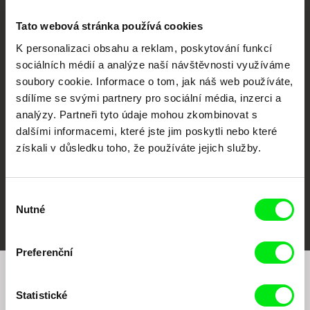
Tato webová stránka používá cookies
K personalizaci obsahu a reklam, poskytování funkcí
sociálních médií a analýze naší návštěvnosti využíváme
CPH:DOX
Doclisboa
Millennium Docs
DOK Leipzig
soubory cookie. Informace o tom, jak náš web používáte,
Against Gravity
sdílíme se svými partnery pro sociální média, inzerci a
analýzy. Partneři tyto údaje mohou zkombinovat s
dalšími informacemi, které jste jim poskytli nebo které
získali v důsledku toho, že používáte jejich služby.
Výběr
FIDMarseille
MFDF Ji.hlava
Visions du Réel
Nutné
souhlasu
Preferenční
Chcete být pravidelně informováni o našem
Statistické
filmovém programu?