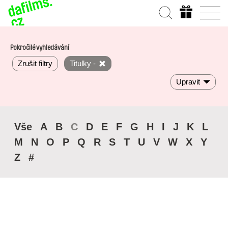
Pokročilé vyhledávání
Zrušit filtry
Titulky -
Upravit
Vše
A
B
C
D
E
F
G
H
I
J
K
L
M
N
O
P
Q
R
S
T
U
V
W
X
Y
Z
#