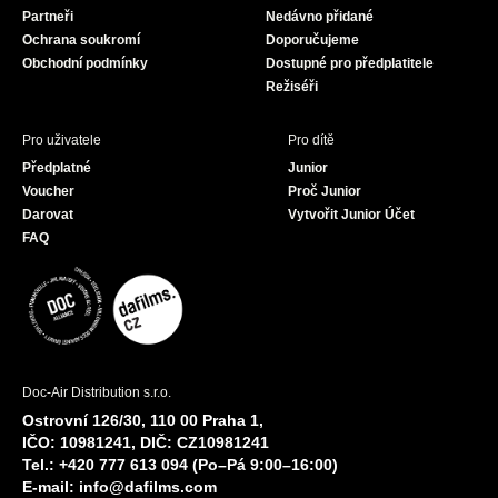
Partneři
Nedávno přidané
k
a
Ochrana soukromí
Doporučujeme
m
Obchodní podmínky
Dostupné pro předplatitele
Režiséři
Pro uživatele
Pro dítě
Předplatné
Junior
Voucher
Proč Junior
Darovat
Vytvořit Junior Účet
FAQ
Doc-Air Distribution s.r.o.
Ostrovní 126/30, 110 00 Praha 1,
IČO: 10981241, DIČ: CZ10981241
Tel.: +420 777 613 094 (Po–Pá 9:00–16:00)
E-mail:
info@dafilms.com