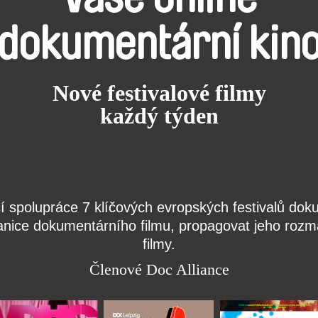
dokumentární kin
Nové festivalové filmy
každý týden
čí spolupráce 7 klíčových evropských festivalů do
anice dokumentárního filmu, propagovat jeho rozma
filmy.
Členové Doc Alliance