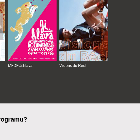
MFDF Ji.hlava
Visions du Réel
programu?