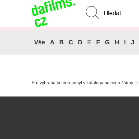
Pokročilé vyhledávání
Zrušit 
Vše
A
B
C
D
E
F
G
H
I
J
Pro vybraná kritéria nebyl v katalogu nalezen žádný fil