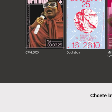
CPH:DOX
Doclisboa
Mil
Gra
Chcete b