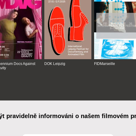
lennium Docs Against
DOK Leipzig
FIDMarseille
vity
ýt pravidelně informováni o našem filmovém 