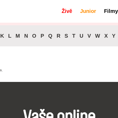
Živě
Junior
Filmy
filtry
Titulky -
K
L
M
N
O
P
Q
R
S
T
U
V
W
X
Y
m.
Vaše online