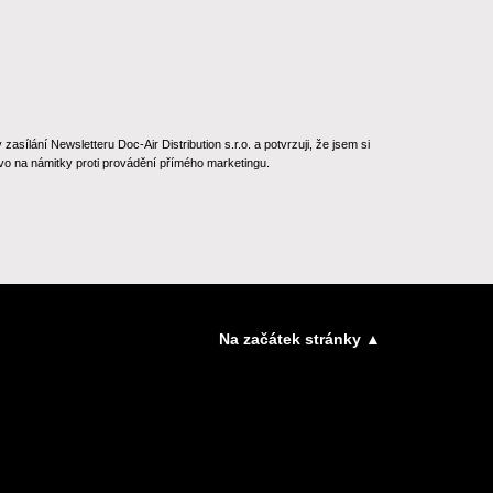
ílání Newsletteru Doc-Air Distribution s.r.o. a potvrzuji, že jsem si
o na námitky proti provádění přímého marketingu.
Na začátek stránky ▲