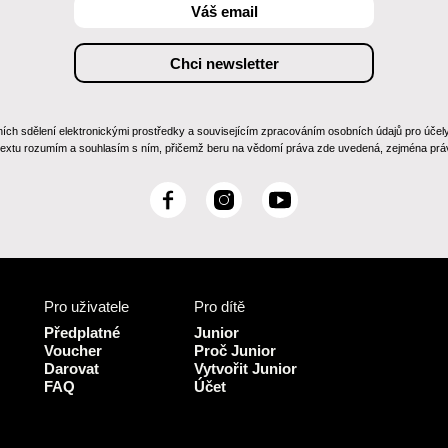
 sdělení elektronickými prostředky a souvisejícím zpracováním osobních údajů pro účely zas
 textu rozumím a souhlasím s ním, přičemž beru na vědomí práva zde uvedená, zejména práv
F
I
Y
a
n
o
c
s
u
e
t
T
b
a
u
Pro uživatele
Pro dítě
o
g
b
o
r
e
Předplatné
Junior
k
a
Voucher
Proč Junior
Darovat
Vytvořit Junior
m
FAQ
Účet