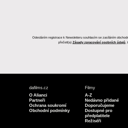
Odesláním registrace k Newsletteru souhlasím se zasíláním obchodních
přečetl(a)
Zásady zpracování osobních údajů
,
dafilms.cz
Filmy
O Alianci
A-Z
Partneři
Nedávno přidané
Ochrana soukromí
Doporučujeme
Obchodní podmínky
Dostupné pro
předplatitele
Režiséři