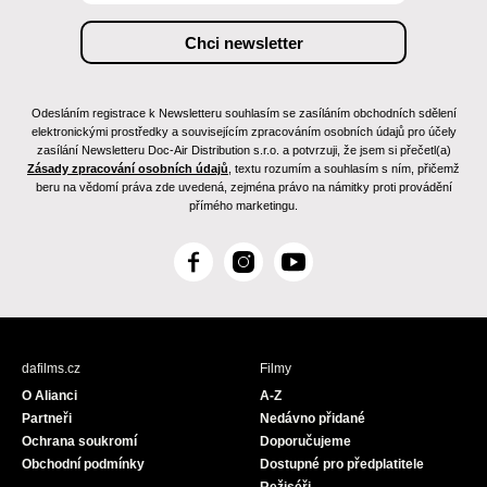
Odesláním registrace k Newsletteru souhlasím se zasíláním obchodních sdělení
elektronickými prostředky a souvisejícím zpracováním osobních údajů pro účely
zasílání Newsletteru Doc-Air Distribution s.r.o. a potvrzuji, že jsem si přečetl(a)
Zásady zpracování osobních údajů
, textu rozumím a souhlasím s ním, přičemž
beru na vědomí práva zde uvedená, zejména právo na námitky proti provádění
přímého marketingu.
F
I
Y
a
n
o
c
s
u
e
t
T
b
a
u
dafilms.cz
Filmy
o
g
b
O Alianci
A-Z
o
r
e
Partneři
Nedávno přidané
k
a
Ochrana soukromí
Doporučujeme
m
Obchodní podmínky
Dostupné pro předplatitele