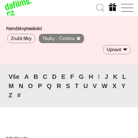
Pokročilé vyhledávání
Zrušit filtry
Titulky - Čeština
Upravit
Vše
A
B
C
D
E
F
G
H
I
J
K
L
M
N
O
P
Q
R
S
T
U
V
W
X
Y
Z
#