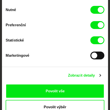
Výběr
Vaše online
Nutné
souhlasu
dokumentární kino
Preferenční
Nové festivalové filmy
každý týden
Statistické
Portál DAFilms.cz je výsledkem tvůrčí spolupráce 7 klíčových evropských
festivalů dokumentárního filmu sdružených do Doc Alliance. Naším cílem je
Marketingové
posouvat hranice dokumentárního filmu, propagovat jeho rozmanitost a
podporovat kvalitní autorské filmy.
Členové Doc Alliance
Zobrazit detaily
Povolit vše
Povolit výběr