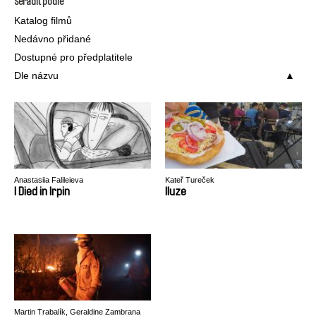
Seřadit podle
Katalog filmů
Nedávno přidané
Dostupné pro předplatitele
Dle názvu
Anastasiia Falileieva
Kateř Tureček
I Died in Irpin
Iluze
Martin Trabalík, Geraldine Zambrana