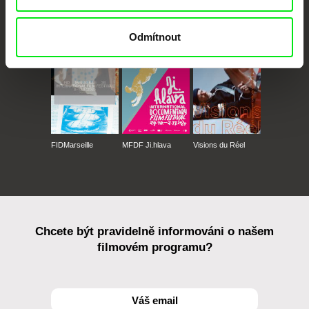
CPH:DOX
Doclisboa
Millennium Docs
DOK Leipzig
Against Gravity
Odmítnout
FIDMarseille
MFDF Ji.hlava
Visions du Réel
Chcete být pravidelně informováni o našem
filmovém programu?