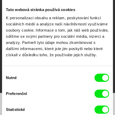
Tato webová stránka používá cookies
K personalizaci obsahu a reklam, poskytování funkcí
sociálních médií a analýze naší návštěvnosti využíváme
CPH:DOX
Doclisboa
Millennium Docs
DOK Leipzig
soubory cookie. Informace o tom, jak náš web používáte,
Against Gravity
sdílíme se svými partnery pro sociální média, inzerci a
analýzy. Partneři tyto údaje mohou zkombinovat s
dalšími informacemi, které jste jim poskytli nebo které
získali v důsledku toho, že používáte jejich služby.
Výběr
FIDMarseille
MFDF Ji.hlava
Visions du Réel
Nutné
souhlasu
Preferenční
Chcete být pravidelně informováni o našem
Statistické
filmovém programu?