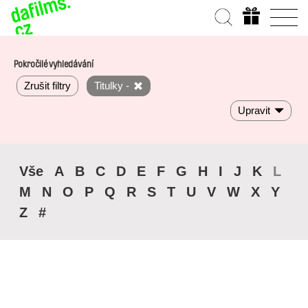
Pokročilé vyhledávání
Zrušit filtry
Titulky -
Upravit
Vše
A
B
C
D
E
F
G
H
I
J
K
L
M
N
O
P
Q
R
S
T
U
V
W
X
Y
Z
#