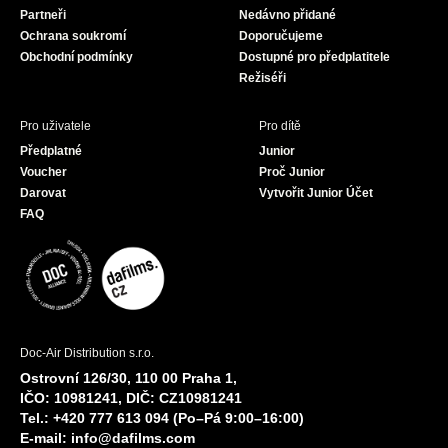
Partneři
Nedávno přidané
k
a
Ochrana soukromí
Doporučujeme
m
Obchodní podmínky
Dostupné pro předplatitele
Režiséři
Pro uživatele
Pro dítě
Předplatné
Junior
Voucher
Proč Junior
Darovat
Vytvořit Junior Účet
FAQ
Doc-Air Distribution s.r.o.
Ostrovní 126/30, 110 00 Praha 1,
IČO: 10981241, DIČ: CZ10981241
Tel.: +420 777 613 094 (Po–Pá 9:00–16:00)
E-mail:
info@dafilms.com