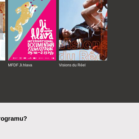
MFDF Ji.hlava
Visions du Réel
programu?