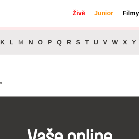
Živě
Junior
Filmy
filtry
Titulky -
K
L
M
N
O
P
Q
R
S
T
U
V
W
X
Y
m.
Vaše online