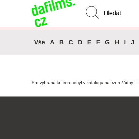
Pokročilé vyhledávání
Zrušit 
Vše
A
B
C
D
E
F
G
H
I
J
Pro vybraná kritéria nebyl v katalogu nalezen žádný fil