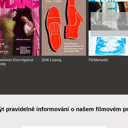
lennium Docs Against
DOK Leipzig
FIDMarseille
vity
ýt pravidelně informováni o našem filmovém 