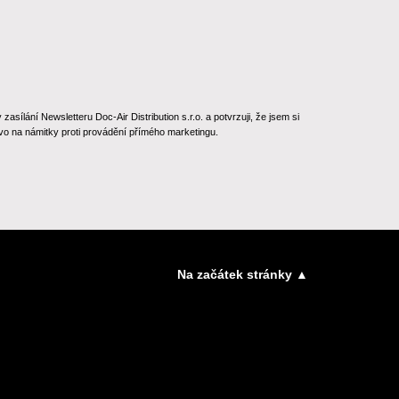
ílání Newsletteru Doc-Air Distribution s.r.o. a potvrzuji, že jsem si
o na námitky proti provádění přímého marketingu.
Na začátek stránky ▲