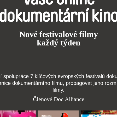
dokumentární kin
Nové festivalové filmy
každý týden
čí spolupráce 7 klíčových evropských festivalů do
anice dokumentárního filmu, propagovat jeho rozma
filmy.
Členové Doc Alliance