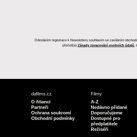
Odesláním registrace k Newsletteru souhlasím se zasíláním obchodních
přečetl(a)
Zásady zpracování osobních údajů
,
dafilms.cz
Filmy
O Alianci
A-Z
Partneři
Nedávno přidané
Ochrana soukromí
Doporučujeme
Obchodní podmínky
Dostupné pro
předplatitele
Režiséři