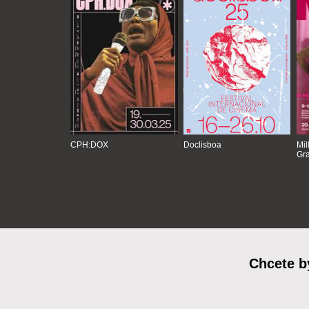
CPH:DOX
Doclisboa
Mil
Gra
Chcete b