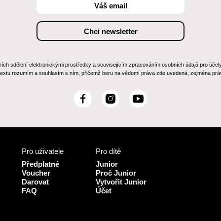
 sdělení elektronickými prostředky a souvisejícím zpracováním osobních údajů pro účely zas
 textu rozumím a souhlasím s ním, přičemž beru na vědomí práva zde uvedená, zejména práv
F
I
Y
a
n
o
c
s
u
e
t
T
b
a
u
Pro uživatele
Pro dítě
o
g
b
o
r
e
Předplatné
Junior
k
a
Voucher
Proč Junior
Darovat
Vytvořit Junior
m
FAQ
Účet