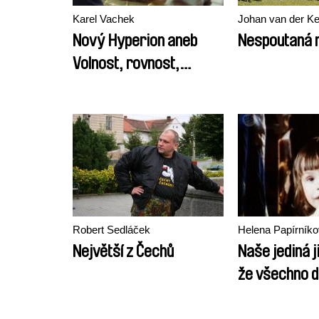
Karel Vachek
Johan van der K
Nový Hyperion aneb
Nespoutaná
Volnost, rovnost,
bratrství
Robert Sedláček
Helena Papírník
Největší z Čechů
Naše jediná j
že všechno 
dopadne