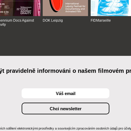
lennium Docs Against
DOK Leipzig
FIDMarseille
vity
ýt pravidelně informováni o našem filmovém 
 sdělení elektronickými prostředky a souvisejícím zpracováním osobních údajů pro účely zas