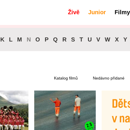
Živě
Junior
Filmy
filtry
91+ min.
K
L
M
N
O
P
Q
R
S
T
U
V
W
X
Y
Katalog filmů
Nedávno přidané
2.5
US $