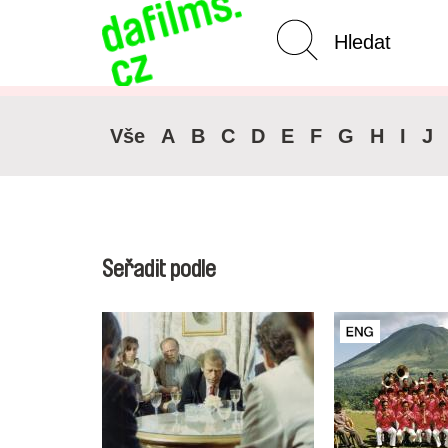
Pokročilé vyhledávání
Zrušit 
Vše
A
B
C
D
E
F
G
H
I
J
Seřadit podle