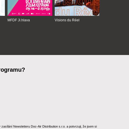
MFDF Ji.hlava
Visions du Réel
programu?
ílání Newsletteru Doc-Air Distribution s.r.o. a potvrzuji, že jsem si