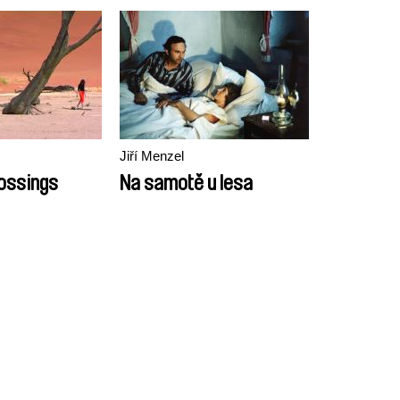
Jiří Menzel
ossings
Na samotě u lesa