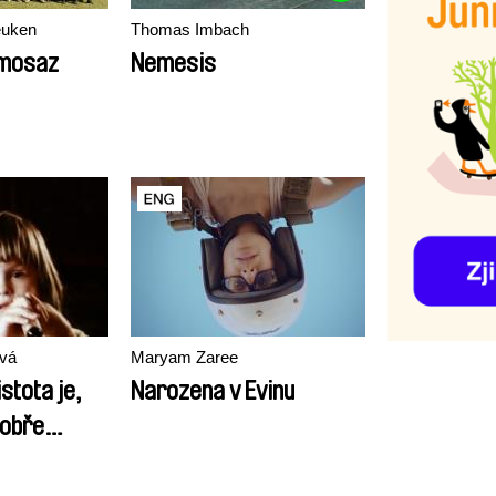
euken
Thomas Imbach
 mosaz
Nemesis
ová
Maryam Zaree
istota je,
Narozena v Evinu
dobře