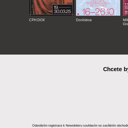
CPH:DOX
Doclisboa
Mil
Gra
Chcete b
Odesláním registrace k Newsletteru souhlasím se zasíláním obchodních