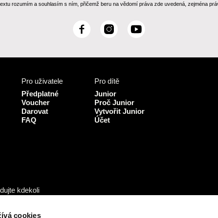
 textu rozumím a souhlasím s ním, přičemž beru na vědomí práva zde uvedená, zejména práv
F
I
Y
a
n
o
c
s
u
e
t
T
b
a
u
Pro uživatele
Pro dítě
o
g
b
o
r
e
Předplatné
Junior
k
a
Voucher
Proč Junior
Darovat
Vytvořit Junior
m
FAQ
Účet
dujte kdekoli
ívá cookies