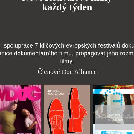
každý týden
čí spolupráce 7 klíčových evropských festivalů do
anice dokumentárního filmu, propagovat jeho rozma
filmy.
Členové Doc Alliance