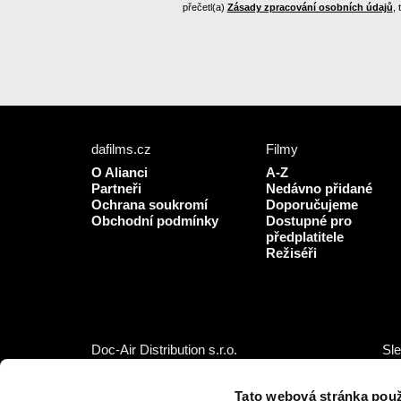
přečetl(a)
Zásady zpracování osobních údajů
,
dafilms.cz
Filmy
O Alianci
A-Z
Partneři
Nedávno přidané
Ochrana soukromí
Doporučujeme
Obchodní podmínky
Dostupné pro
předplatitele
Režiséři
Doc-Air Distribution s.r.o.
Sle
Ostrovní 126/30, 110 00 Praha 1,
IČO: 10981241, DIČ: CZ10981241
Tato webová stránka použ