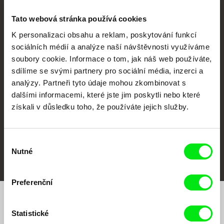
Tato webová stránka používá cookies
K personalizaci obsahu a reklam, poskytování funkcí
sociálních médií a analýze naší návštěvnosti využíváme
CPH:DOX
Doclisboa
Millennium Docs
DOK Leipzig
soubory cookie. Informace o tom, jak náš web používáte,
Against Gravity
sdílíme se svými partnery pro sociální média, inzerci a
analýzy. Partneři tyto údaje mohou zkombinovat s
dalšími informacemi, které jste jim poskytli nebo které
získali v důsledku toho, že používáte jejich služby.
Výběr
FIDMarseille
MFDF Ji.hlava
Visions du Réel
Nutné
souhlasu
Preferenční
Chcete být pravidelně informováni o našem
Statistické
filmovém programu?