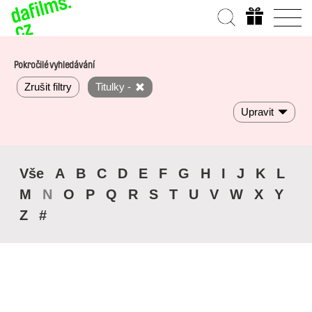
Pokročilé vyhledávání
Zrušit filtry
Titulky -
Upravit
Vše
A
B
C
D
E
F
G
H
I
J
K
L
M
N
O
P
Q
R
S
T
U
V
W
X
Y
Z
#