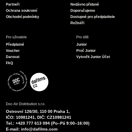
Partneři
Nedávno přidané
k
a
Ochrana soukromí
Doporučujeme
m
Obchodní podmínky
Dostupné pro předplatitele
Režiséři
Pro uživatele
Pro dítě
Předplatné
Junior
Voucher
Proč Junior
Darovat
Vytvořit Junior Účet
FAQ
Doc-Air Distribution s.r.o.
Ostrovní 126/30, 110 00 Praha 1,
IČO: 10981241, DIČ: CZ10981241
Tel.: +420 777 613 094 (Po–Pá 9:00–16:00)
E-mail:
info@dafilms.com