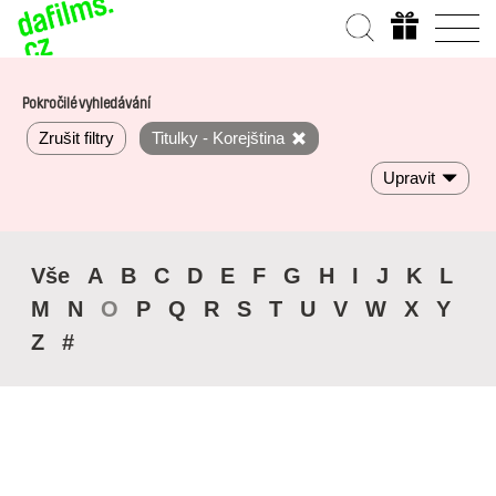
Pokročilé vyhledávání
Zrušit filtry
Titulky - Korejština
Upravit
Vše
A
B
C
D
E
F
G
H
I
J
K
L
M
N
O
P
Q
R
S
T
U
V
W
X
Y
Z
#