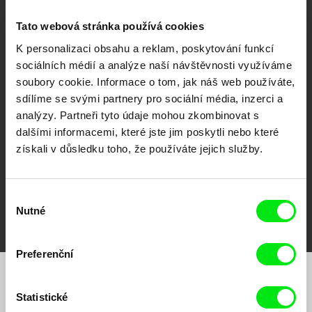
Tato webová stránka používá cookies
K personalizaci obsahu a reklam, poskytování funkcí
sociálních médií a analýze naší návštěvnosti využíváme
CPH:DOX
Doclisboa
Millennium Docs
DOK Leipzig
soubory cookie. Informace o tom, jak náš web používáte,
Against Gravity
sdílíme se svými partnery pro sociální média, inzerci a
analýzy. Partneři tyto údaje mohou zkombinovat s
dalšími informacemi, které jste jim poskytli nebo které
získali v důsledku toho, že používáte jejich služby.
Výběr
FIDMarseille
MFDF Ji.hlava
Visions du Réel
Nutné
souhlasu
Preferenční
Chcete být pravidelně informováni o našem
Statistické
filmovém programu?