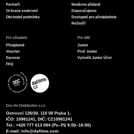
Partneři
Nedávno přidané
k
a
Ochrana soukromí
Doporučujeme
m
Obchodní podmínky
Dostupné pro předplatitele
Režiséři
Pro uživatele
Pro dítě
Předplatné
Junior
Voucher
Proč Junior
Darovat
Vytvořit Junior Účet
FAQ
Doc-Air Distribution s.r.o.
Ostrovní 126/30, 110 00 Praha 1,
IČO: 10981241, DIČ: CZ10981241
Tel.: +420 777 613 094 (Po–Pá 9:00–16:00)
E-mail:
info@dafilms.com