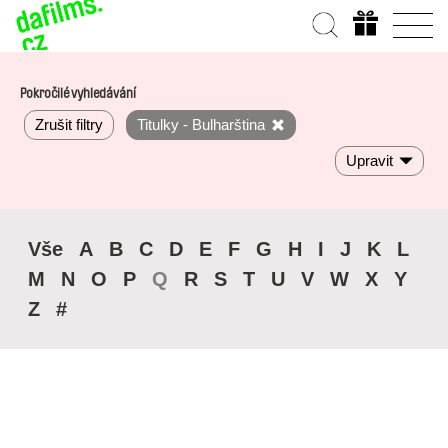
Pokročilé vyhledávání
Zrušit filtry
Titulky - Bulharština
Upravit
Vše
A
B
C
D
E
F
G
H
I
J
K
L
M
N
O
P
Q
R
S
T
U
V
W
X
Y
Z
#