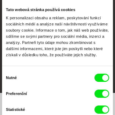
Tato webová stránka používá cookies
K personalizaci obsahu a reklam, poskytování funkcí
sociálních médií a analýze naší návštěvnosti využíváme
CPH:DOX
Doclisboa
Millennium Docs
DOK Leipzig
soubory cookie. Informace o tom, jak náš web používáte,
Against Gravity
sdílíme se svými partnery pro sociální média, inzerci a
analýzy. Partneři tyto údaje mohou zkombinovat s
dalšími informacemi, které jste jim poskytli nebo které
získali v důsledku toho, že používáte jejich služby.
Výběr
FIDMarseille
MFDF Ji.hlava
Visions du Réel
Nutné
souhlasu
Preferenční
Chcete být pravidelně informováni o našem
Statistické
filmovém programu?