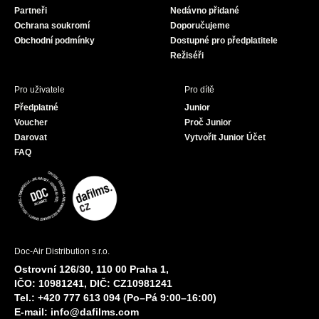
Partneři
Nedávno přidané
k
a
Ochrana soukromí
Doporučujeme
m
Obchodní podmínky
Dostupné pro předplatitele
Režiséři
Pro uživatele
Pro dítě
Předplatné
Junior
Voucher
Proč Junior
Darovat
Vytvořit Junior Účet
FAQ
Doc-Air Distribution s.r.o.
Ostrovní 126/30, 110 00 Praha 1,
IČO: 10981241, DIČ: CZ10981241
Tel.: +420 777 613 094 (Po–Pá 9:00–16:00)
E-mail:
info@dafilms.com