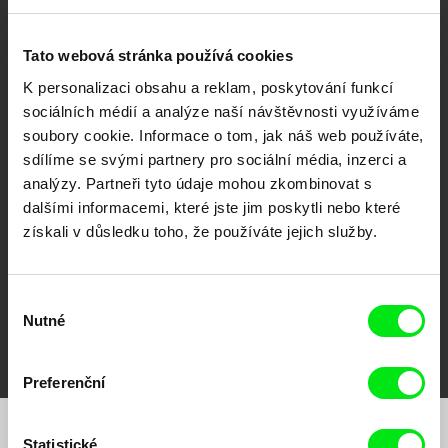
Tato webová stránka používá cookies
K personalizaci obsahu a reklam, poskytování funkcí
sociálních médií a analýze naší návštěvnosti využíváme
soubory cookie. Informace o tom, jak náš web používáte,
CPH:DOX
Doclisboa
Millennium Docs
DOK Leipzig
Against Gravity
sdílíme se svými partnery pro sociální média, inzerci a
analýzy. Partneři tyto údaje mohou zkombinovat s
dalšími informacemi, které jste jim poskytli nebo které
získali v důsledku toho, že používáte jejich služby.
Výběr
Nutné
souhlasu
FIDMarseille
MFDF Ji.hlava
Visions du Réel
Preferenční
Statistické