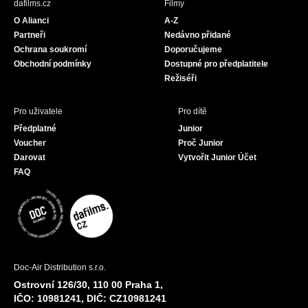
dafilms.cz
Filmy
o
g
b
O Alianci
A-Z
o
r
e
Partneři
Nedávno přidané
k
a
Ochrana soukromí
Doporučujeme
m
Obchodní podmínky
Dostupné pro předplatitele
Režiséři
Pro uživatele
Pro dítě
Předplatné
Junior
Voucher
Proč Junior
Darovat
Vytvořit Junior Účet
FAQ
Doc-Air Distribution s.r.o.
Ostrovní 126/30, 110 00 Praha 1,
IČO: 10981241, DIČ: CZ10981241