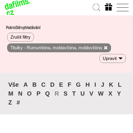
Pokročilé vyhledávání
Zrušit filtry
Titulky - Rumunština, moldavština, moldovština
Upravit
Vše
A
B
C
D
E
F
G
H
I
J
K
L
M
N
O
P
Q
R
S
T
U
V
W
X
Y
Z
#