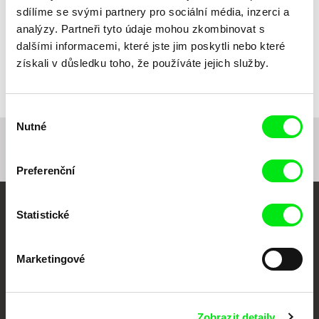
sdílíme se svými partnery pro sociální média, inzerci a
analýzy. Partneři tyto údaje mohou zkombinovat s
dalšími informacemi, které jste jim poskytli nebo které
Anja Kofmel
Švýcar Chris
získali v důsledku toho, že používáte jejich služby.
Výběr
Nutné
souhlasu
1
2
Preferenční
Statistické
Vaše online
dokumentární kino
Marketingové
Nové festivalové filmy
každý týden
Zobrazit detaily