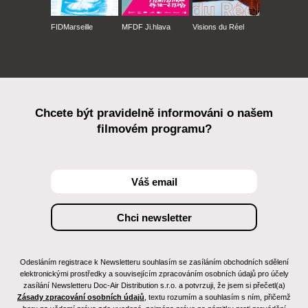
FIDMarseille
MFDF Ji.hlava
Visions du Réel
Chcete být pravidelně informováni o našem
filmovém programu?
Odesláním registrace k Newsletteru souhlasím se zasíláním obchodních sdělení
elektronickými prostředky a souvisejícím zpracováním osobních údajů pro účely
zasílání Newsletteru Doc-Air Distribution s.r.o. a potvrzuji, že jsem si přečetl(a)
Zásady zpracování osobních údajů
, textu rozumím a souhlasím s ním, přičemž