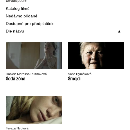
Seřadit podle
Katalog filmů
Nedávno přidané
Dostupné pro předplatitele
Dle názvu
Daniela Meressa Rusnoková
Silvie Dymáková
Šedá zóna
Šmejdi
Tereza Nvotová