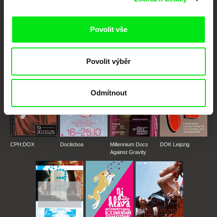
Portál DAFilms.cz je výsledkem tvůrčí spolupráce 7 klíčových evropských
festivalů dokumentárního filmu sdružených do Doc Alliance. Naším cílem je
Povolit vše
posouvat hranice dokumentárního filmu, propagovat jeho rozmanitost a
podporovat kvalitní autorské filmy.
Členové Doc Alliance
Povolit výběr
Odmítnout
CPH:DOX
Doclisboa
Millennium Docs
DOK Leipzig
Against Gravity