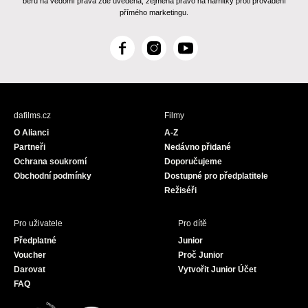
beru na vědomí práva zde uvedená, zejména právo na námitky proti provádění
přímého marketingu.
F
I
Y
a
n
o
c
s
u
e
t
T
b
a
u
dafilms.cz
Filmy
o
g
b
O Alianci
A-Z
o
r
e
Partneři
Nedávno přidané
k
a
Ochrana soukromí
Doporučujeme
m
Obchodní podmínky
Dostupné pro předplatitele
Režiséři
Pro uživatele
Pro dítě
Předplatné
Junior
Voucher
Proč Junior
Darovat
Vytvořit Junior Účet
FAQ