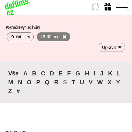
Pokročilé vyhledávání
Zrušit filtry
46-90 min.
Upravit
Vše
A
B
C
D
E
F
G
H
I
J
K
L
M
N
O
P
Q
R
S
T
U
V
W
X
Y
Z
#