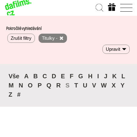
Pokročilé vyhledávání
Zrušit filtry
Titulky -
Upravit
Vše
A
B
C
D
E
F
G
H
I
J
K
L
M
N
O
P
Q
R
S
T
U
V
W
X
Y
Z
#