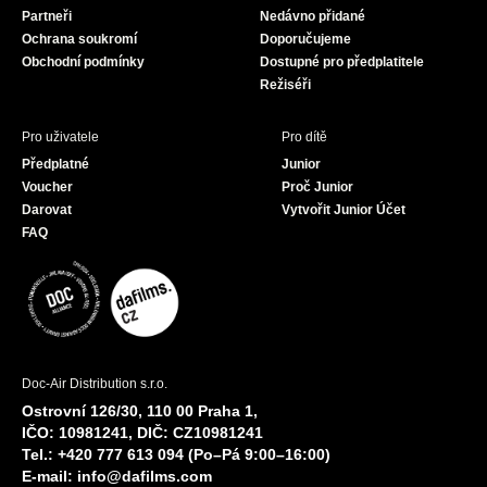
Partneři
Nedávno přidané
k
a
Ochrana soukromí
Doporučujeme
m
Obchodní podmínky
Dostupné pro předplatitele
Režiséři
Pro uživatele
Pro dítě
Předplatné
Junior
Voucher
Proč Junior
Darovat
Vytvořit Junior Účet
FAQ
Doc-Air Distribution s.r.o.
Ostrovní 126/30, 110 00 Praha 1,
IČO: 10981241, DIČ: CZ10981241
Tel.: +420 777 613 094 (Po–Pá 9:00–16:00)
E-mail:
info@dafilms.com