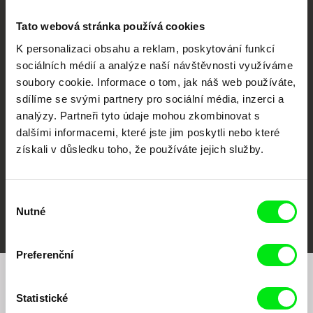
Tato webová stránka používá cookies
K personalizaci obsahu a reklam, poskytování funkcí
sociálních médií a analýze naší návštěvnosti využíváme
CPH:DOX
Doclisboa
Millennium Docs
DOK Leipzig
soubory cookie. Informace o tom, jak náš web používáte,
Against Gravity
sdílíme se svými partnery pro sociální média, inzerci a
analýzy. Partneři tyto údaje mohou zkombinovat s
dalšími informacemi, které jste jim poskytli nebo které
získali v důsledku toho, že používáte jejich služby.
Výběr
FIDMarseille
MFDF Ji.hlava
Visions du Réel
Nutné
souhlasu
Preferenční
Chcete být pravidelně informováni o našem
Statistické
filmovém programu?