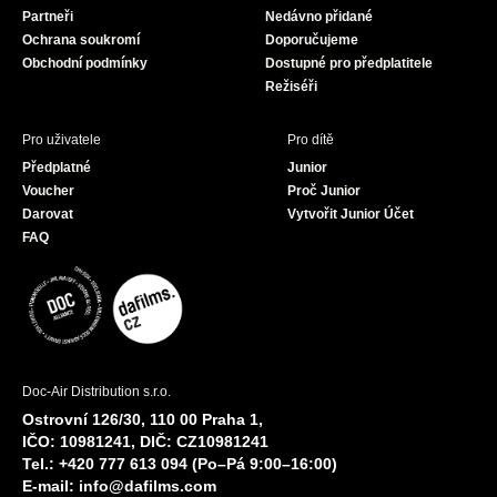
Partneři
Nedávno přidané
k
a
Ochrana soukromí
Doporučujeme
m
Obchodní podmínky
Dostupné pro předplatitele
Režiséři
Pro uživatele
Pro dítě
Předplatné
Junior
Voucher
Proč Junior
Darovat
Vytvořit Junior Účet
FAQ
Doc-Air Distribution s.r.o.
Ostrovní 126/30, 110 00 Praha 1,
IČO: 10981241, DIČ: CZ10981241
Tel.: +420 777 613 094 (Po–Pá 9:00–16:00)
E-mail:
info@dafilms.com