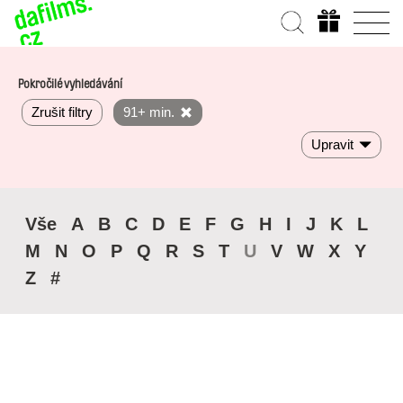
Pokročilé vyhledávání
Zrušit filtry
91+ min.
Upravit
Vše
A
B
C
D
E
F
G
H
I
J
K
L
M
N
O
P
Q
R
S
T
U
V
W
X
Y
Z
#