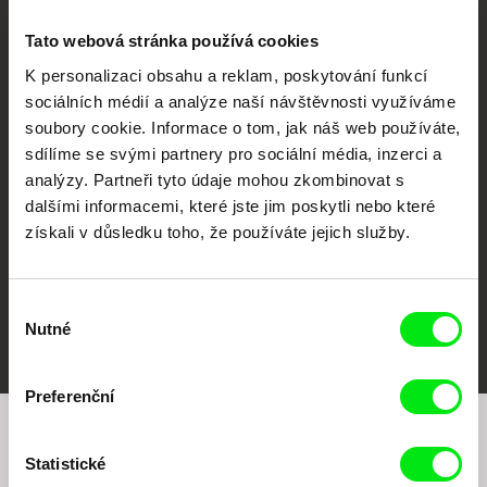
Tato webová stránka používá cookies
K personalizaci obsahu a reklam, poskytování funkcí
sociálních médií a analýze naší návštěvnosti využíváme
CPH:DOX
Doclisboa
Millennium Docs
DOK Leipzig
soubory cookie. Informace o tom, jak náš web používáte,
Against Gravity
sdílíme se svými partnery pro sociální média, inzerci a
analýzy. Partneři tyto údaje mohou zkombinovat s
dalšími informacemi, které jste jim poskytli nebo které
získali v důsledku toho, že používáte jejich služby.
Výběr
FIDMarseille
MFDF Ji.hlava
Visions du Réel
Nutné
souhlasu
Preferenční
Chcete být pravidelně informováni o našem
Statistické
filmovém programu?