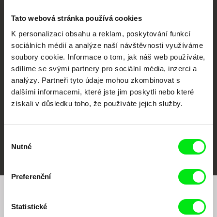
Tato webová stránka používá cookies
K personalizaci obsahu a reklam, poskytování funkcí
sociálních médií a analýze naší návštěvnosti využíváme
CPH:DOX
Doclisboa
Millennium Docs
DOK Leipzig
soubory cookie. Informace o tom, jak náš web používáte,
Against Gravity
sdílíme se svými partnery pro sociální média, inzerci a
analýzy. Partneři tyto údaje mohou zkombinovat s
dalšími informacemi, které jste jim poskytli nebo které
získali v důsledku toho, že používáte jejich služby.
Výběr
FIDMarseille
MFDF Ji.hlava
Visions du Réel
Nutné
souhlasu
Preferenční
Chcete být pravidelně informováni o našem
Statistické
filmovém programu?