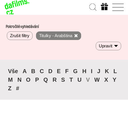
Pokročilé vyhledávání
Zrušit filtry
Titulky - Arabština
Upravit
Vše
A
B
C
D
E
F
G
H
I
J
K
L
M
N
O
P
Q
R
S
T
U
V
W
X
Y
Z
#