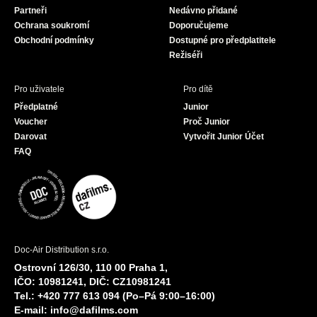
Partneři
Nedávno přidané
k
a
Ochrana soukromí
Doporučujeme
m
Obchodní podmínky
Dostupné pro předplatitele
Režiséři
Pro uživatele
Pro dítě
Předplatné
Junior
Voucher
Proč Junior
Darovat
Vytvořit Junior Účet
FAQ
Doc-Air Distribution s.r.o.
Ostrovní 126/30, 110 00 Praha 1,
IČO: 10981241, DIČ: CZ10981241
Tel.: +420 777 613 094 (Po–Pá 9:00–16:00)
E-mail:
info@dafilms.com