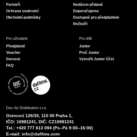
Partneři
Nedávno přidané
k
a
Ochrana soukromí
Doporučujeme
m
Obchodní podmínky
Dostupné pro předplatitele
Režiséři
Pro uživatele
Pro dítě
Předplatné
Junior
Voucher
Proč Junior
Darovat
Vytvořit Junior Účet
FAQ
Doc-Air Distribution s.r.o.
Ostrovní 126/30, 110 00 Praha 1,
IČO: 10981241, DIČ: CZ10981241
Tel.: +420 777 613 094 (Po–Pá 9:00–16:00)
E-mail:
info@dafilms.com