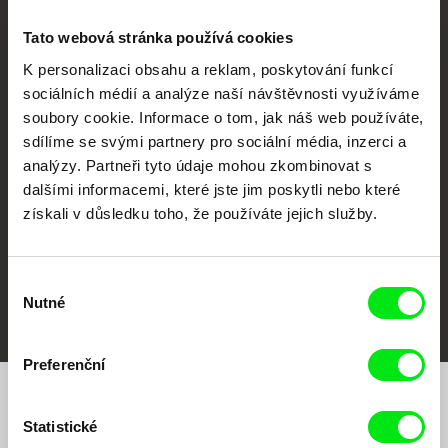
Tato webová stránka používá cookies
K personalizaci obsahu a reklam, poskytování funkcí
sociálních médií a analýze naší návštěvnosti využíváme
CPH:DOX
Doclisboa
Millennium Docs
DOK Leipzig
soubory cookie. Informace o tom, jak náš web používáte,
Against Gravity
sdílíme se svými partnery pro sociální média, inzerci a
analýzy. Partneři tyto údaje mohou zkombinovat s
dalšími informacemi, které jste jim poskytli nebo které
získali v důsledku toho, že používáte jejich služby.
Výběr
FIDMarseille
MFDF Ji.hlava
Visions du Réel
Nutné
souhlasu
Preferenční
Chcete být pravidelně informováni o našem
Statistické
filmovém programu?