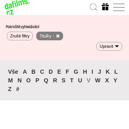
Pokročilé vyhledávání
Zrušit filtry
Titulky -
Upravit
Vše
A
B
C
D
E
F
G
H
I
J
K
L
M
N
O
P
Q
R
S
T
U
V
W
X
Y
Z
#