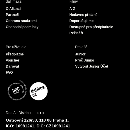
dafilms.cz
Filmy
o
g
b
O Alianci
A-Z
o
r
e
Partneři
Nedávno přidané
k
a
Ochrana soukromí
Doporučujeme
m
Obchodní podmínky
Dostupné pro předplatitele
Režiséři
Pro uživatele
Pro dítě
Předplatné
Junior
Voucher
Proč Junior
Darovat
Vytvořit Junior Účet
FAQ
Doc-Air Distribution s.r.o.
Ostrovní 126/30, 110 00 Praha 1,
IČO: 10981241, DIČ: CZ10981241