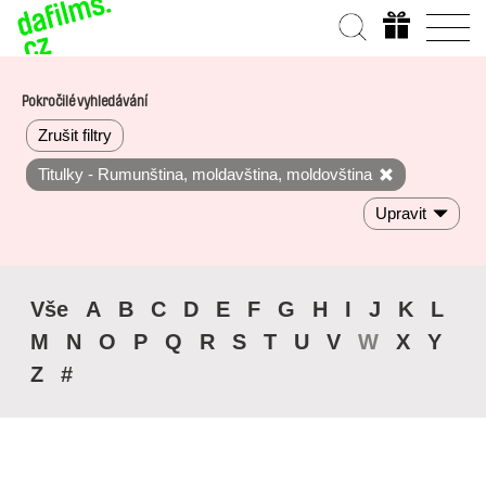
Pokročilé vyhledávání
Zrušit filtry
Titulky - Rumunština, moldavština, moldovština
Upravit
Vše
A
B
C
D
E
F
G
H
I
J
K
L
M
N
O
P
Q
R
S
T
U
V
W
X
Y
Z
#