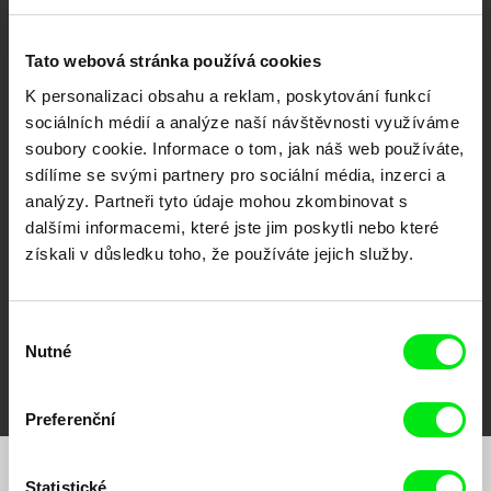
Tato webová stránka používá cookies
K personalizaci obsahu a reklam, poskytování funkcí
sociálních médií a analýze naší návštěvnosti využíváme
soubory cookie. Informace o tom, jak náš web používáte,
CPH:DOX
Doclisboa
Millennium Docs
DOK Leipzig
Against Gravity
sdílíme se svými partnery pro sociální média, inzerci a
analýzy. Partneři tyto údaje mohou zkombinovat s
dalšími informacemi, které jste jim poskytli nebo které
získali v důsledku toho, že používáte jejich služby.
Výběr
Nutné
souhlasu
FIDMarseille
MFDF Ji.hlava
Visions du Réel
Preferenční
Statistické