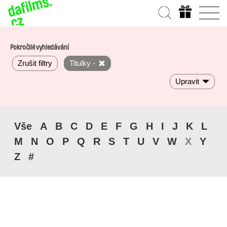
Pokročilé vyhledávání
Zrušit filtry
Titulky -
Upravit
Vše
A
B
C
D
E
F
G
H
I
J
K
L
M
N
O
P
Q
R
S
T
U
V
W
X
Y
Z
#