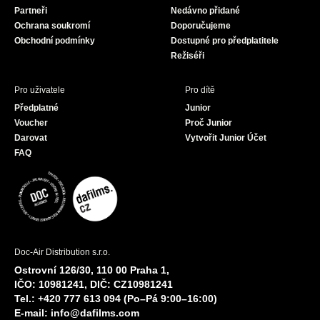
Partneři
Nedávno přidané
k
a
Ochrana soukromí
Doporučujeme
m
Obchodní podmínky
Dostupné pro předplatitele
Režiséři
Pro uživatele
Pro dítě
Předplatné
Junior
Voucher
Proč Junior
Darovat
Vytvořit Junior Účet
FAQ
Doc-Air Distribution s.r.o.
Ostrovní 126/30, 110 00 Praha 1,
IČO: 10981241, DIČ: CZ10981241
Tel.: +420 777 613 094 (Po–Pá 9:00–16:00)
E-mail:
info@dafilms.com