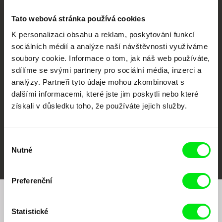
Tato webová stránka používá cookies
K personalizaci obsahu a reklam, poskytování funkcí
sociálních médií a analýze naší návštěvnosti využíváme
CPH:DOX
Doclisboa
Millennium Docs
DOK Leipzig
soubory cookie. Informace o tom, jak náš web používáte,
Against Gravity
sdílíme se svými partnery pro sociální média, inzerci a
analýzy. Partneři tyto údaje mohou zkombinovat s
dalšími informacemi, které jste jim poskytli nebo které
získali v důsledku toho, že používáte jejich služby.
Výběr
FIDMarseille
MFDF Ji.hlava
Visions du Réel
Nutné
souhlasu
Preferenční
Chcete být pravidelně informováni o našem
Statistické
filmovém programu?