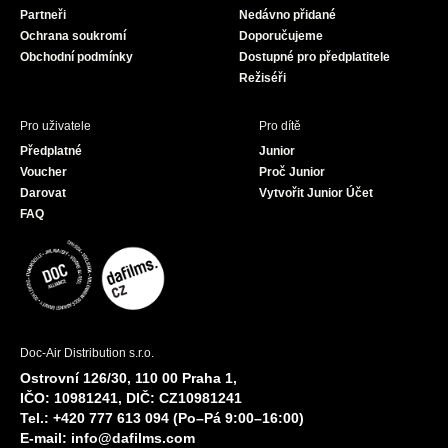
Partneři
Nedávno přidané
k
a
Ochrana soukromí
Doporučujeme
m
Obchodní podmínky
Dostupné pro předplatitele
Režiséři
Pro uživatele
Pro dítě
Předplatné
Junior
Voucher
Proč Junior
Darovat
Vytvořit Junior Účet
FAQ
Doc-Air Distribution s.r.o.
Ostrovní 126/30, 110 00 Praha 1,
IČO: 10981241, DIČ: CZ10981241
Tel.: +420 777 613 094 (Po–Pá 9:00–16:00)
E-mail:
info@dafilms.com