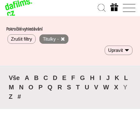
Pokročilé vyhledávání
Zrušit filtry
Titulky -
Upravit
Vše
A
B
C
D
E
F
G
H
I
J
K
L
M
N
O
P
Q
R
S
T
U
V
W
X
Y
Z
#