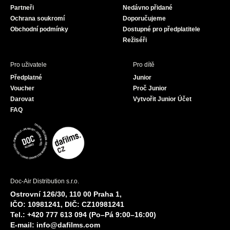
Partneři
Nedávno přidané
k
a
Ochrana soukromí
Doporučujeme
m
Obchodní podmínky
Dostupné pro předplatitele
Režiséři
Pro uživatele
Pro dítě
Předplatné
Junior
Voucher
Proč Junior
Darovat
Vytvořit Junior Účet
FAQ
Doc-Air Distribution s.r.o.
Ostrovní 126/30, 110 00 Praha 1,
IČO: 10981241, DIČ: CZ10981241
Tel.: +420 777 613 094 (Po–Pá 9:00–16:00)
E-mail:
info@dafilms.com