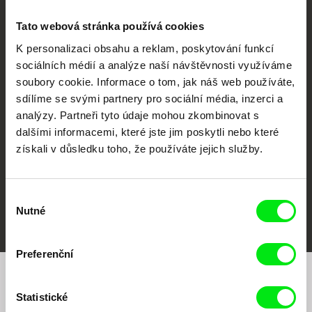
Tato webová stránka používá cookies
K personalizaci obsahu a reklam, poskytování funkcí
sociálních médií a analýze naší návštěvnosti využíváme
CPH:DOX
Doclisboa
Millennium Docs
DOK Leipzig
soubory cookie. Informace o tom, jak náš web používáte,
Against Gravity
sdílíme se svými partnery pro sociální média, inzerci a
analýzy. Partneři tyto údaje mohou zkombinovat s
dalšími informacemi, které jste jim poskytli nebo které
získali v důsledku toho, že používáte jejich služby.
Výběr
FIDMarseille
MFDF Ji.hlava
Visions du Réel
Nutné
souhlasu
Preferenční
Chcete být pravidelně informováni o našem
Statistické
filmovém programu?