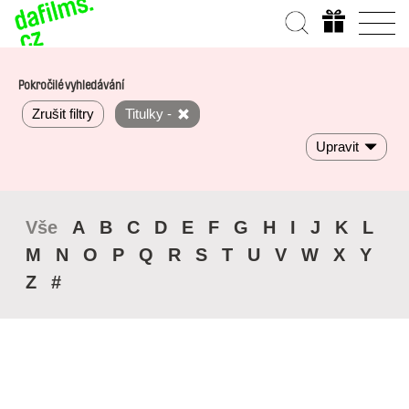
Pokročilé vyhledávání
Zrušit filtry
Titulky -
Upravit
Vše
A
B
C
D
E
F
G
H
I
J
K
L
M
N
O
P
Q
R
S
T
U
V
W
X
Y
Z
#