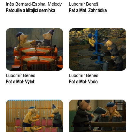
Inès Bernard-Espina, Mélody
Lubomír Beneš
Boulissière, Clémentine
Patouille a létající semínka
Pat a Mat: Zahrádka
Campos
Lubomír Beneš
Lubomír Beneš
Pat a Mat: Výlet
Pat a Mat: Voda