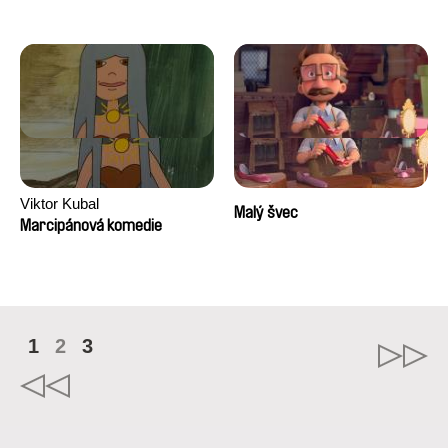
Viktor Kubal
Malý švec
Marcipánová komedie
1
2
3