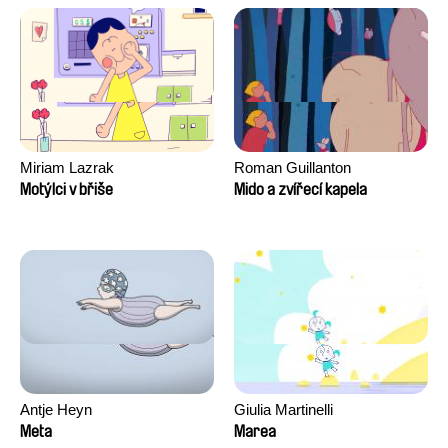
David Tabar, Guillaume
Vezzoli, Eline Zhang
Miriam Lazrak
Roman Guillanton
Motýlci v břiše
Mido a zvířecí kapela
Antje Heyn
Giulia Martinelli
Meta
Marea