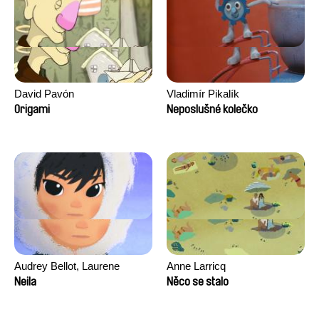
David Pavón
Vladimír Pikalík
Origami
Neposlušné kolečko
Audrey Bellot, Laurene
Anne Larricq
Desoutter, Amandine
Neila
Něco se stalo
Fernandes, Ludivine
Lahaeye, Lucas Langou,