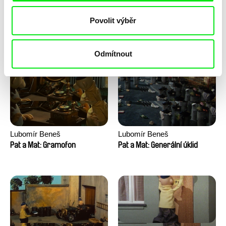
Lubomír Beneš
Lubomír Beneš
Povolit výběr
Pat a Mat: Houpací křeslo
Pat a Mat: Gril
Odmítnout
Lubomír Beneš
Lubomír Beneš
Pat a Mat: Gramofon
Pat a Mat: Generální úklid