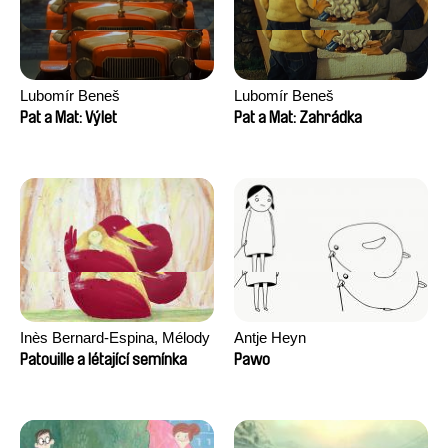
Lubomír Beneš
Lubomír Beneš
Pat a Mat: Výlet
Pat a Mat: Zahrádka
Inès Bernard-Espina, Mélody
Antje Heyn
Boulissière, Clémentine
Patouille a létající semínka
Pawo
Campos