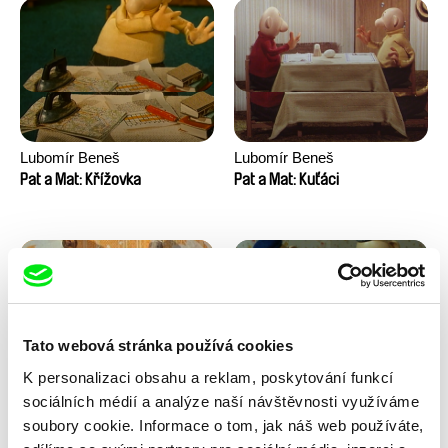
Lubomír Beneš
Lubomír Beneš
Pat a Mat: Křížovka
Pat a Mat: Kuťáci
Tato webová stránka používá cookies
K personalizaci obsahu a reklam, poskytování funkcí
Lubomír Beneš
Lubomír Beneš
sociálních médií a analýze naší návštěvnosti využíváme
Pat a Mat: Malování
Pat a Mat: Nábytek
soubory cookie. Informace o tom, jak náš web používáte,