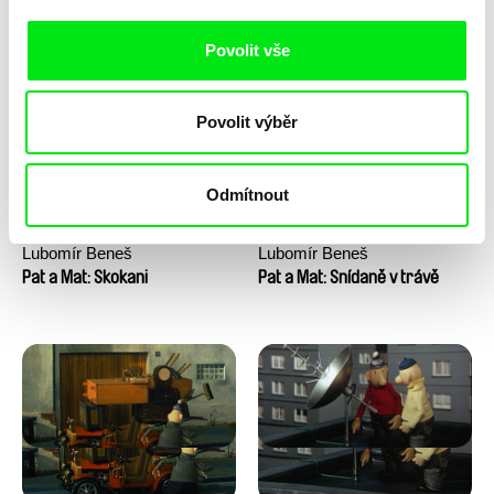
Pat a Mat: Pračka
Pat a Mat: Sekačka
Povolit vše
Povolit výběr
Odmítnout
Lubomír Beneš
Lubomír Beneš
Pat a Mat: Skokani
Pat a Mat: Snídaně v trávě