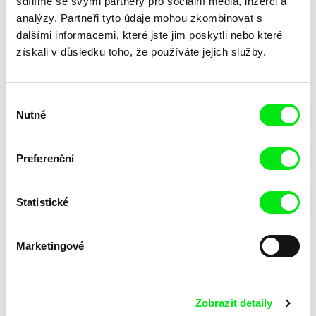
sdílíme se svými partnery pro sociální média, inzerci a
analýzy. Partneři tyto údaje mohou zkombinovat s
dalšími informacemi, které jste jim poskytli nebo které
získali v důsledku toho, že používáte jejich služby.
Výběr
Nutné
souhlasu
Lubomír Beneš
Lubomír Beneš
Pat a Mat: Obraz
Pat a Mat: Porucha
Preferenční
Statistické
Marketingové
Zobrazit detaily
Lubomír Beneš
Lubomír Beneš