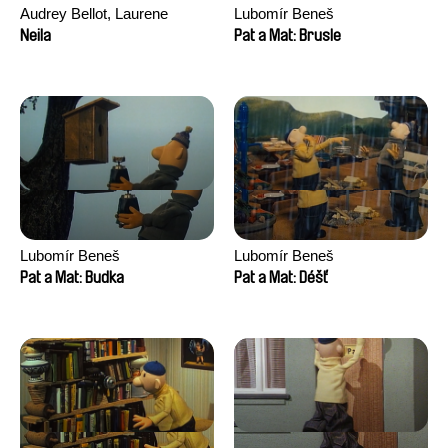
Audrey Bellot, Laurene
Lubomír Beneš
Desoutter, Amandine
Neila
Pat a Mat: Brusle
Fernandes, Ludivine
Lahaeye, Lucas Langou,
David Tabar, Guillaume
Vezzoli, Eline Zhang
Lubomír Beneš
Lubomír Beneš
Pat a Mat: Budka
Pat a Mat: Déšť