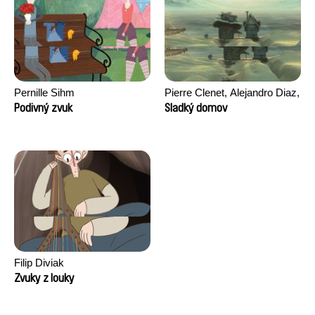
Pernille Sihm
Pierre Clenet, Alejandro Diaz,
Romain Mazevet, Stéphane
Podivný zvuk
Sladký domov
Paccolat
Filip Diviak
Zvuky z louky