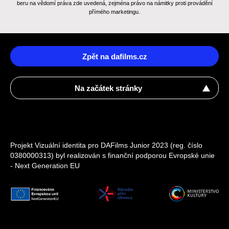
beru na vědomí práva zde uvedená, zejména právo na námitky proti provádění
přímého marketingu.
Zpět na dafilms.cz
Na začátek stránky
Projekt Vizuální identita pro DAFilms Junior 2023 (reg. číslo
0380000313) byl realizován s finanční podporou Evropské unie
- Next Generation EU