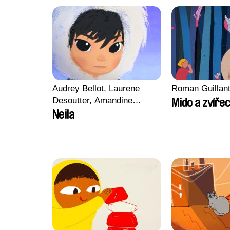
Audrey Bellot, Laurene
Roman Guillan
Desoutter, Amandine
Mido a zvířec
Fernandes, Ludivine
Neila
Lahaeye, Lucas Langou,
David Tabar, Guillaume
Vezzoli, Eline Zhang