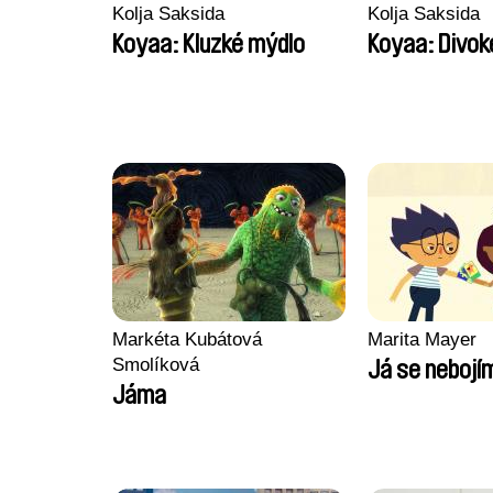
Kolja Saksida
Kolja Saksida
Koyaa: Kluzké mýdlo
Koyaa: Divok
Markéta Kubátová
Marita Mayer
Smolíková
Já se nebojí
Jáma