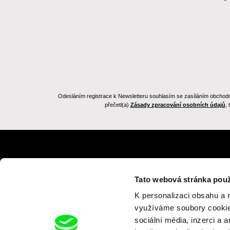
Odesláním registrace k Newsletteru souhlasím se zasíláním obchodních
přečetl(a)
Zásady zpracování osobních údajů
,
Zpět na dafilms.cz
Tato webová stránka použ
K personalizaci obsahu a 
využíváme soubory cookie.
sociální média, inzerci a 