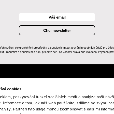
 sdělení elektronickými prostředky a souvisejícím zpracováním osobních údajů pro účely zas
 textu rozumím a souhlasím s ním, přičemž beru na vědomí práva zde uvedená, zejména práv
ívá cookies
reklam, poskytování funkcí sociálních médií a analýze naší návš
 Informace o tom, jak náš web používáte, sdílíme se svými par
analýzy. Partneři tyto údaje mohou zkombinovat s dalšími inform