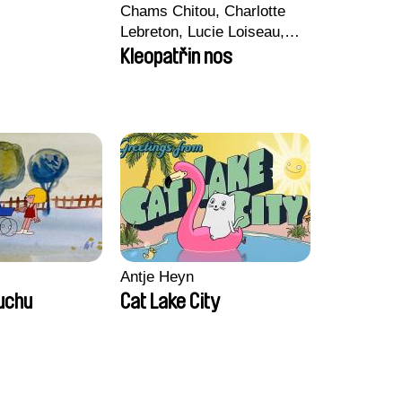
Chams Chitou, Charlotte
Lebreton, Lucie Loiseau,
Mikahel Meah, Maxime
Kleopatřin nos
Monier, Marc
Razafindralambo, Aymeric
Rondol, Jonathan Salvi,
Anthony Trefleze
Antje Heyn
duchu
Cat Lake City