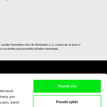
ílání Newsletteru Doc-Air Distribution s.r.o. a potvrzuji, že jsem si
o na námitky proti provádění přímého marketingu.
Na začátek stránky
Povolit vše
těvnosti
tnery pro
Povolit výběr
acemi, které