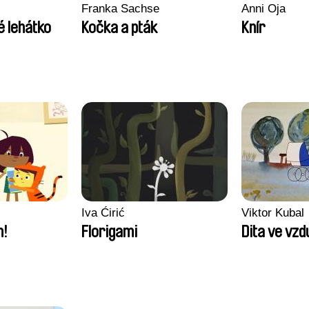
Franka Sachse
Anni Oja
é lehátko
Kočka a pták
Knír
Iva Ćirić
Viktor Kubal
m!
Florigami
Dita ve vz