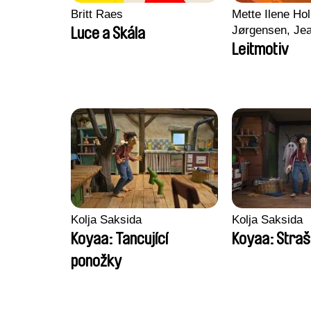
Britt Raes
Mette Ilene Hol
Jørgensen, Jea
Luce a Skála
Nørgaard, Mar
Leitmotiv
Kolja Saksida
Kolja Saksida
Koyaa: Tancující
Koyaa: Straš
ponožky