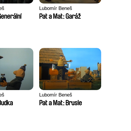
eš
Lubomír Beneš
Generální
Pat a Mat: Garáž
eš
Lubomír Beneš
Budka
Pat a Mat: Brusle