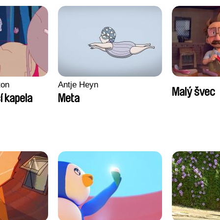
ton
Antje Heyn
Malý švec
í kapela
Meta