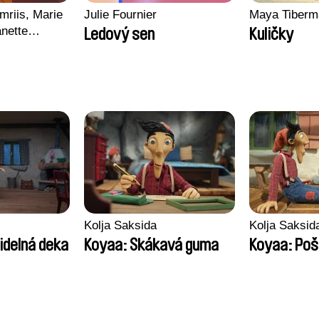
mriis, Marie
Julie Fournier
Maya Tiberm
nette
Ledový sen
Kuličky
ie Thorhauge
Kolja Saksida
Kolja Saksid
idelná deka
Koyaa: Skákavá guma
Koyaa: Poš