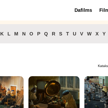
Dafilms
Fil
3 
K
L
M
N
O
P
Q
R
S
T
U
V
W
X
Y
Katalo