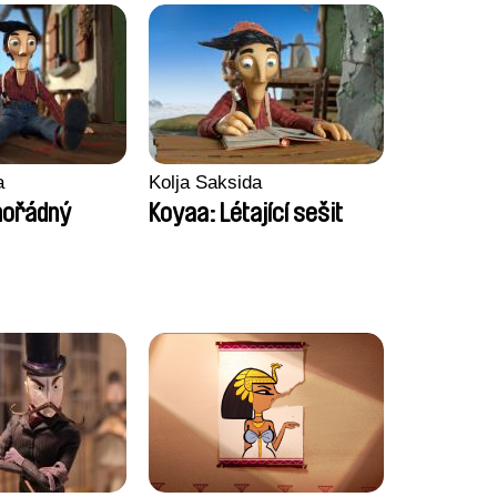
a
Kolja Saksida
mořádný
Koyaa: Létající sešit