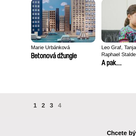
Marie Urbánková
Leo Graf, Tanja
Raphael Stalde
Betonová džungle
A pak...
1
2
3
4
Chcete bý