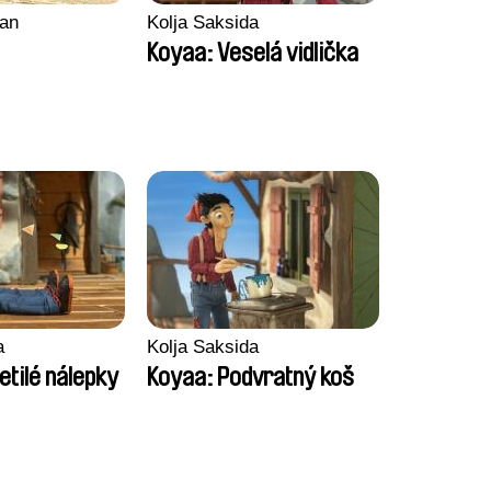
an
Kolja Saksida
Koyaa: Veselá vidlička
a
Kolja Saksida
etilé nálepky
Koyaa: Podvratný koš