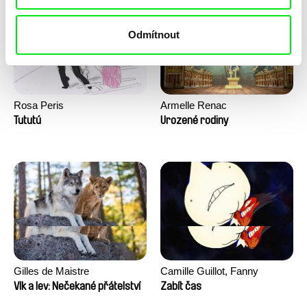
Odmítnout
Rosa Peris
Armelle Renac
Tututú
Urozené rodiny
Gilles de Maistre
Camille Guillot, Fanny
Hagdahl Sörebo, Aleksandra
Vlk a lev: Nečekané přátelství
Zabít čas
Krechman, Sarah Naciri,