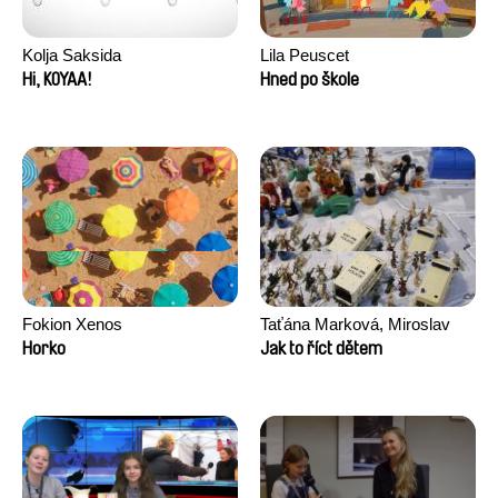
Kolja Saksida
Lila Peuscet
Hi, KOYAA!
Hned po škole
Fokion Xenos
Taťána Marková, Miroslav
Trejtnar
Horko
Jak to říct dětem