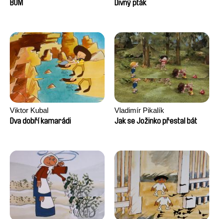
Augier, Laurie Pereira De
BUM
Divný pták
Figueiredo, Charles Di Cicco,
Yannick Jacquin
Viktor Kubal
Vladimír Pikalík
Dva dobří kamarádi
Jak se Jožinko přestal bát