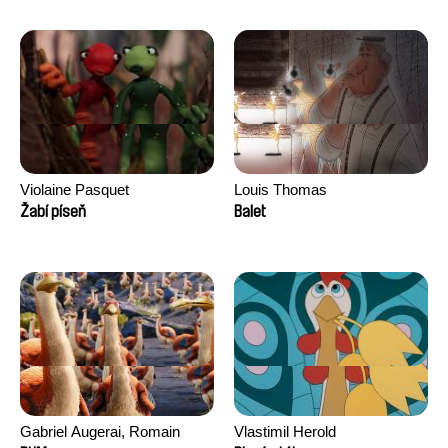
Morgane Ravelonary,
Valentine Zhang
Violaine Pasquet
Louis Thomas
Žabí píseň
Balet
Gabriel Augerai, Romain
Vlastimil Herold