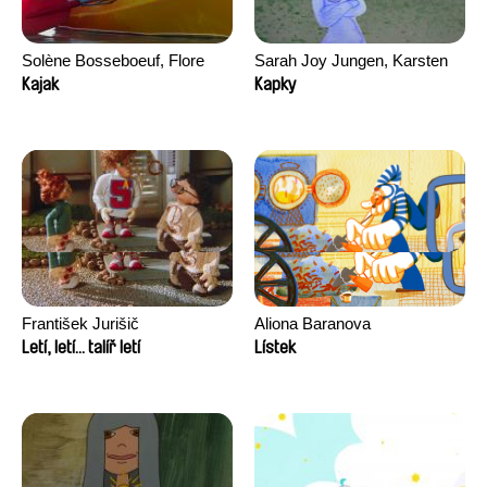
Solène Bosseboeuf, Flore
Sarah Joy Jungen, Karsten
Dechorgnat, Tiphaine Klein,
Kjærulf-Hoop
Kajak
Kapky
Auguste Lefort, Antoine Rossi
František Jurišič
Aliona Baranova
Letí, letí... talíř letí
Lístek