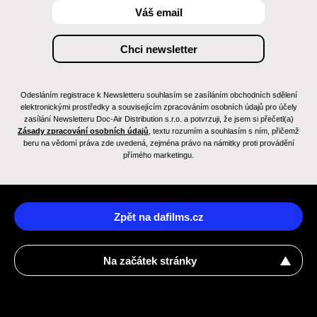
Odesláním registrace k Newsletteru souhlasím se zasíláním obchodních sdělení
elektronickými prostředky a souvisejícím zpracováním osobních údajů pro účely
zasílání Newsletteru Doc-Air Distribution s.r.o. a potvrzuji, že jsem si přečetl(a)
Zásady zpracování osobních údajů
, textu rozumím a souhlasím s ním, přičemž
beru na vědomí práva zde uvedená, zejména právo na námitky proti provádění
přímého marketingu.
Zpět na dafilms.cz
Na začátek stránky