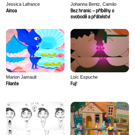
Jessica Lafrance
Johanna Bentz, Camilo
Colmenares, Sandra Dajani,
Ainoa
Bez hranic – příběhy o
Madeleine Dallmeyer, Nazgol
svobodě a přátelství
Emami, Diana Menestrey,
Khaled Nawal, Nada Riyad
Marion Jamault
Loïc Espuche
Filante
Fuj!