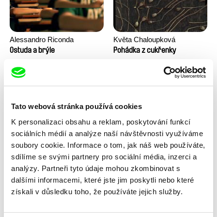
Alessandro Riconda
Květa Chaloupková
(Přibylová)
Ostuda a brýle
Pohádka z cukřenky
Tato webová stránka používá cookies
K personalizaci obsahu a reklam, poskytování funkcí
sociálních médií a analýze naší návštěvnosti využíváme
soubory cookie. Informace o tom, jak náš web používáte,
sdílíme se svými partnery pro sociální média, inzerci a
Ru Kuwahata, Max Porter
Linda Kallistová Jablonská
Prázdný prostor
Psí láska
analýzy. Partneři tyto údaje mohou zkombinovat s
dalšími informacemi, které jste jim poskytli nebo které
získali v důsledku toho, že používáte jejich služby.