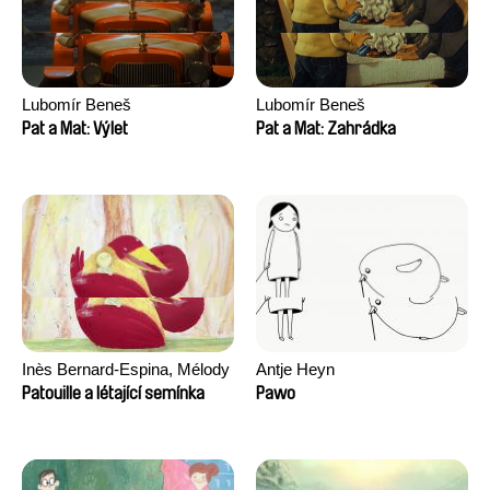
Lubomír Beneš
Lubomír Beneš
Pat a Mat: Výlet
Pat a Mat: Zahrádka
Inès Bernard-Espina, Mélody
Antje Heyn
Boulissière, Clémentine
Patouille a létající semínka
Pawo
Campos