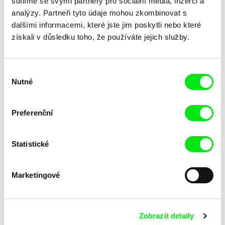
sdílíme se svými partnery pro sociální média, inzerci a
analýzy. Partneři tyto údaje mohou zkombinovat s
dalšími informacemi, které jste jim poskytli nebo které
získali v důsledku toho, že používáte jejich služby.
Výběr
Nutné
souhlasu
Lubomír Beneš
Lubomír Beneš
Pat a Mat: Obraz
Pat a Mat: Porucha
Preferenční
Statistické
Marketingové
Zobrazit detaily
Lubomír Beneš
Lubomír Beneš