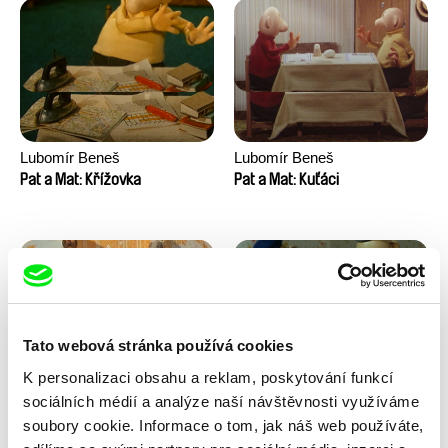
Lubomír Beneš
Lubomír Beneš
Pat a Mat: Křížovka
Pat a Mat: Kuťáci
Tato webová stránka používá cookies
K personalizaci obsahu a reklam, poskytování funkcí
Lubomír Beneš
Lubomír Beneš
sociálních médií a analýze naší návštěvnosti využíváme
Pat a Mat: Malování
Pat a Mat: Nábytek
soubory cookie. Informace o tom, jak náš web používáte,