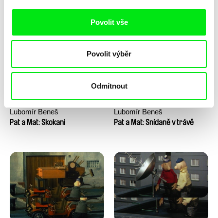
Pat a Mat: Pračka
Pat a Mat: Sekačka
Povolit vše
Povolit výběr
Odmítnout
Lubomír Beneš
Lubomír Beneš
Pat a Mat: Skokani
Pat a Mat: Snídaně v trávě