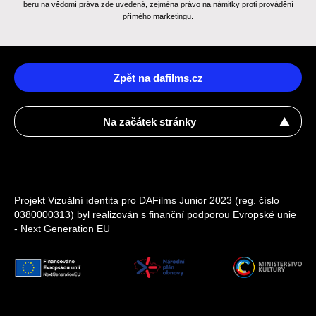
beru na vědomí práva zde uvedená, zejména právo na námitky proti provádění
přímého marketingu.
Zpět na dafilms.cz
Na začátek stránky
Projekt Vizuální identita pro DAFilms Junior 2023 (reg. číslo
0380000313) byl realizován s finanční podporou Evropské unie
- Next Generation EU