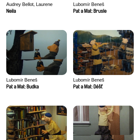
Audrey Bellot, Laurene
Lubomír Beneš
Desoutter, Amandine
Neila
Pat a Mat: Brusle
Fernandes, Ludivine
Lahaeye, Lucas Langou,
David Tabar, Guillaume
Vezzoli, Eline Zhang
Lubomír Beneš
Lubomír Beneš
Pat a Mat: Budka
Pat a Mat: Déšť