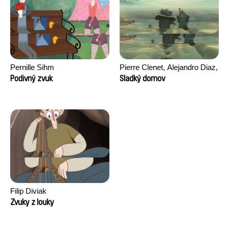
Pernille Sihm
Pierre Clenet, Alejandro Diaz,
Romain Mazevet, Stéphane
Podivný zvuk
Sladký domov
Paccolat
Filip Diviak
Zvuky z louky