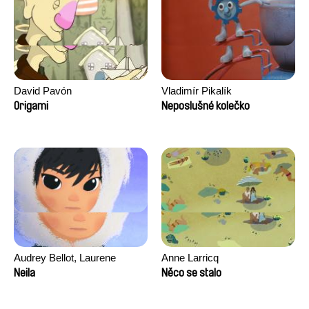
David Pavón
Vladimír Pikalík
Origami
Neposlušné kolečko
Audrey Bellot, Laurene
Anne Larricq
Desoutter, Amandine
Neila
Něco se stalo
Fernandes, Ludivine
Lahaeye, Lucas Langou,