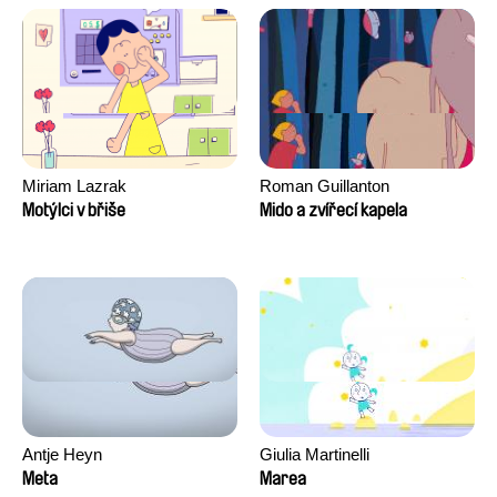
David Tabar, Guillaume
Vezzoli, Eline Zhang
Miriam Lazrak
Roman Guillanton
Motýlci v břiše
Mido a zvířecí kapela
Antje Heyn
Giulia Martinelli
Meta
Marea