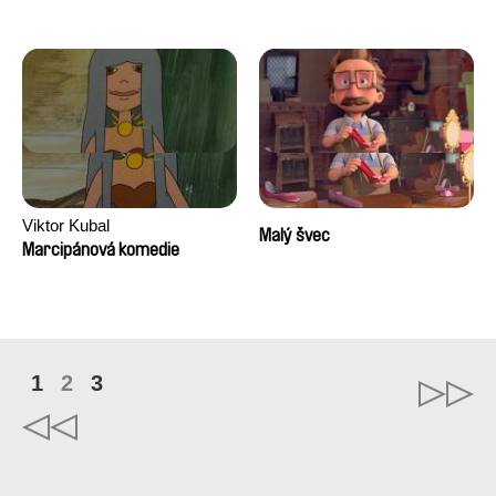
Viktor Kubal
Malý švec
Marcipánová komedie
1
2
3