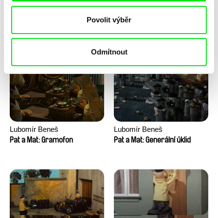
Lubomír Beneš
Lubomír Beneš
Povolit výběr
Pat a Mat: Houpací křeslo
Pat a Mat: Gril
Odmítnout
Lubomír Beneš
Lubomír Beneš
Pat a Mat: Gramofon
Pat a Mat: Generální úklid