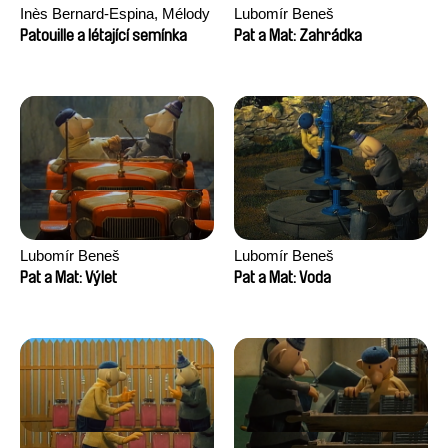
Inès Bernard-Espina, Mélody
Lubomír Beneš
Boulissière, Clémentine
Patouille a létající semínka
Pat a Mat: Zahrádka
Campos
Lubomír Beneš
Lubomír Beneš
Pat a Mat: Výlet
Pat a Mat: Voda