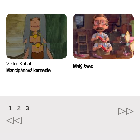
Viktor Kubal
Malý švec
Marcipánová komedie
1
2
3