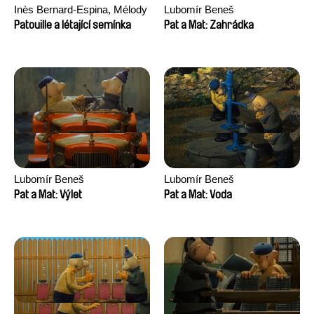
Inès Bernard-Espina, Mélody
Lubomír Beneš
Boulissière, Clémentine
Patouille a létající semínka
Pat a Mat: Zahrádka
Campos
Lubomír Beneš
Lubomír Beneš
Pat a Mat: Výlet
Pat a Mat: Voda