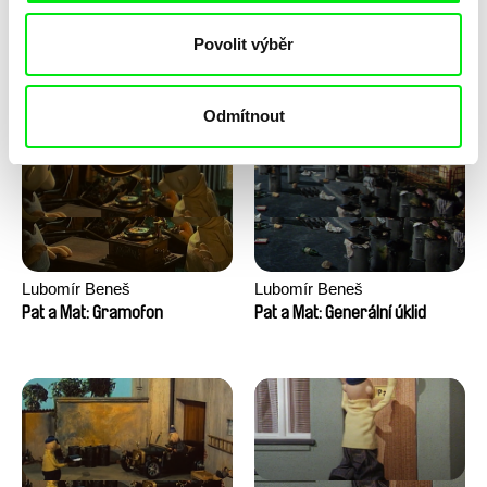
Lubomír Beneš
Lubomír Beneš
Povolit výběr
Pat a Mat: Houpací křeslo
Pat a Mat: Gril
Odmítnout
Lubomír Beneš
Lubomír Beneš
Pat a Mat: Gramofon
Pat a Mat: Generální úklid