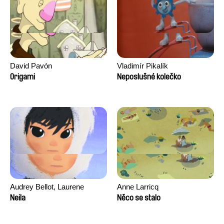
David Pavón
Vladimír Pikalík
Origami
Neposlušné kolečko
Audrey Bellot, Laurene
Anne Larricq
Desoutter, Amandine
Neila
Něco se stalo
Fernandes, Ludivine
Lahaeye, Lucas Langou,