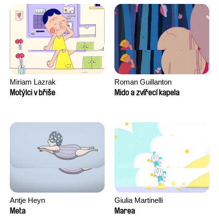
David Tabar, Guillaume
Vezzoli, Eline Zhang
Miriam Lazrak
Roman Guillanton
Motýlci v břiše
Mido a zvířecí kapela
Antje Heyn
Giulia Martinelli
Meta
Marea