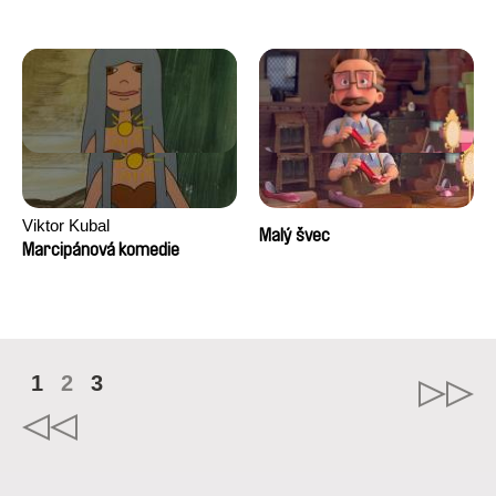
Viktor Kubal
Malý švec
Marcipánová komedie
1
2
3