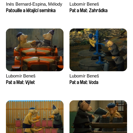
Inès Bernard-Espina, Mélody
Lubomír Beneš
Boulissière, Clémentine
Patouille a létající semínka
Pat a Mat: Zahrádka
Campos
Lubomír Beneš
Lubomír Beneš
Pat a Mat: Výlet
Pat a Mat: Voda