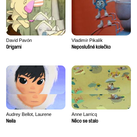
David Pavón
Vladimír Pikalík
Origami
Neposlušné kolečko
Audrey Bellot, Laurene
Anne Larricq
Desoutter, Amandine
Neila
Něco se stalo
Fernandes, Ludivine
Lahaeye, Lucas Langou,