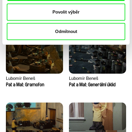
Lubomír Beneš
Lubomír Beneš
Povolit výběr
Pat a Mat: Houpací křeslo
Pat a Mat: Gril
Odmítnout
Lubomír Beneš
Lubomír Beneš
Pat a Mat: Gramofon
Pat a Mat: Generální úklid