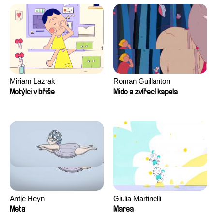
David Tabar, Guillaume
Vezzoli, Eline Zhang
Miriam Lazrak
Roman Guillanton
Motýlci v břiše
Mido a zvířecí kapela
Antje Heyn
Giulia Martinelli
Meta
Marea