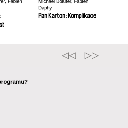
fer, Fabien
Michaël Bolufer, Fabien
Daphy
:
Pan Karton: Komplikace
st
 programu?