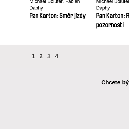
Michaël Bolufer, Fabien
Michaël Bolufe
Daphy
Daphy
Pan Karton: Směr jízdy
Pan Karton: 
pozornosti
1
2
3
4
Chcete bý