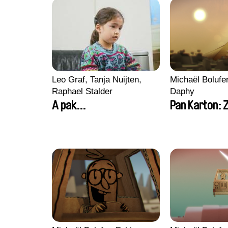
Leo Graf, Tanja Nuijten,
Michaël Bolufe
Raphael Stalder
Daphy
A pak...
Pan Karton: 