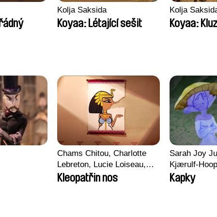
Kolja Saksida
Kolja Saksid
řádný
Koyaa: Létající sešit
Koyaa: Klu
Chams Chitou, Charlotte
Sarah Joy Ju
Lebreton, Lucie Loiseau,
Kjærulf-Hoo
Mikahel Meah, Maxime
Kleopatřin nos
Kapky
Monier, Marc
Razafindralambo, Aymeric
Rondol, Jonathan Salvi,