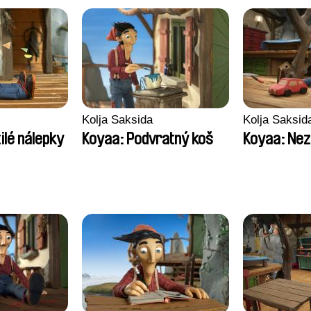
Kolja Saksida
Kolja Saksid
ilé nálepky
Koyaa: Podvratný koš
Koyaa: Nez