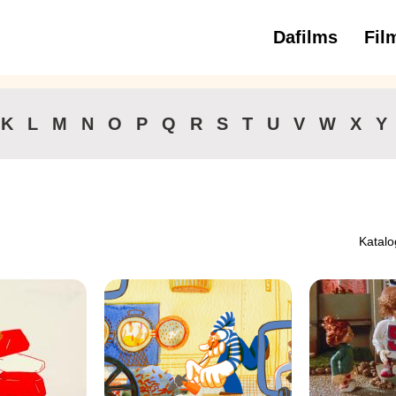
Dafilms
Fil
3 
K
L
M
N
O
P
Q
R
S
T
U
V
W
X
Y
Katalo