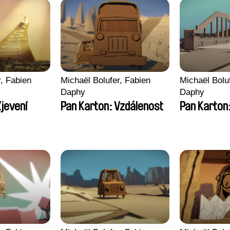
r, Fabien
Michaël Bolufer, Fabien
Michaël Bolu
Daphy
Daphy
Zjevení
Pan Karton: Vzdálenost
Pan Karton