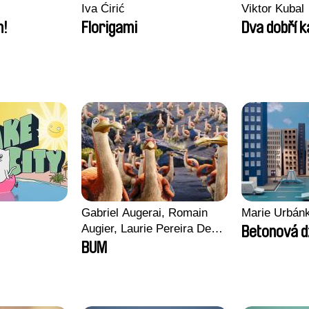
Iva Ćirić
Viktor Kubal
m!
Florigami
Dva dobří 
Gabriel Augerai, Romain
Marie Urbán
Augier, Laurie Pereira De
Betonová d
Figueiredo, Charles Di
BUM
Cicco, Yannick Jacquin