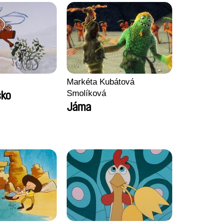
Markéta Kubátová
Smolíková
ško
Jáma