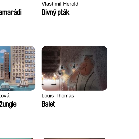
Vlastimil Herold
kamarádi
Divný pták
ková
Louis Thomas
žungle
Balet