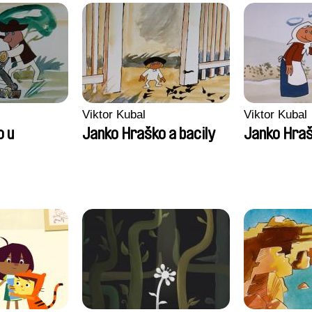
Anthony Trefleze
Viktor Kubal
Viktor Kubal
o u
Janko Hraško a bacily
Janko Hra