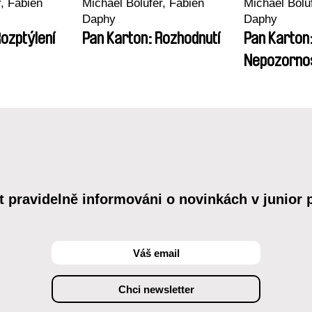
r, Fabien
Michaël Bolufer, Fabien
Michaël Bolu
Daphy
Daphy
Rozptýlení
Pan Karton: Rozhodnutí
Pan Karton
Nepozorno
t pravidelně informováni o novinkách v junior