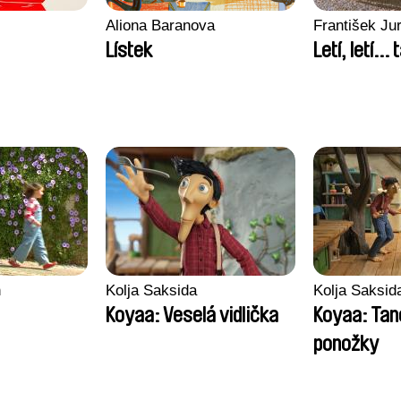
Aliona Baranova
František Jur
Lístek
Letí, letí... t
n
Kolja Saksida
Kolja Saksid
Koyaa: Veselá vidlička
Koyaa: Tanc
ponožky