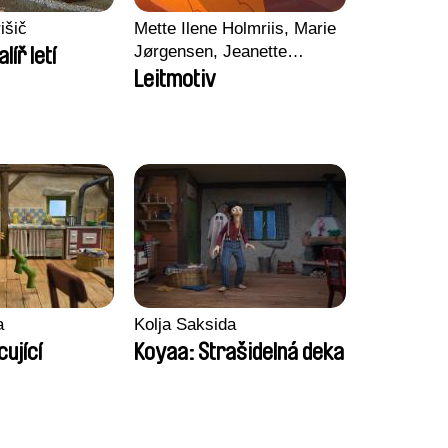
išič
Mette Ilene Holmriis, Marie
Jørgensen, Jeanette
alíř letí
Nørgaard, Marie Thorhauge
Leitmotiv
a
Kolja Saksida
ující
Koyaa: Strašidelná deka