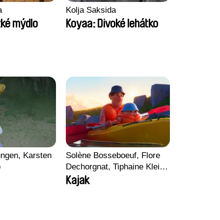
a
Kolja Saksida
zké mýdlo
Koyaa: Divoké lehátko
ngen, Karsten
Solène Bosseboeuf, Flore
p
Dechorgnat, Tiphaine Klein,
Auguste Lefort, Antoine
Kajak
Rossi