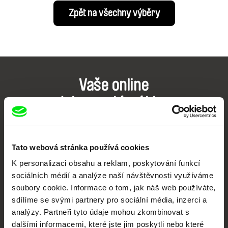
Zpět na všechny výběry
Vaše online
dokumentární kino
Nové festivalové filmy
každý týden
Tato webová stránka používá cookies
K personalizaci obsahu a reklam, poskytování funkcí
Portál DAFilms.cz je výsledkem tvůrčí spolupráce 7 klíčových evropských
sociálních médií a analýze naší návštěvnosti využíváme
festivalů dokumentárního filmu sdružených do Doc Alliance. Naším cílem je
soubory cookie. Informace o tom, jak náš web používáte,
posouvat hranice dokumentárního filmu, propagovat jeho rozmanitost a
podporovat kvalitní autorské filmy.
sdílíme se svými partnery pro sociální média, inzerci a
Členové Doc Alliance
analýzy. Partneři tyto údaje mohou zkombinovat s
dalšími informacemi, které jste jim poskytli nebo které