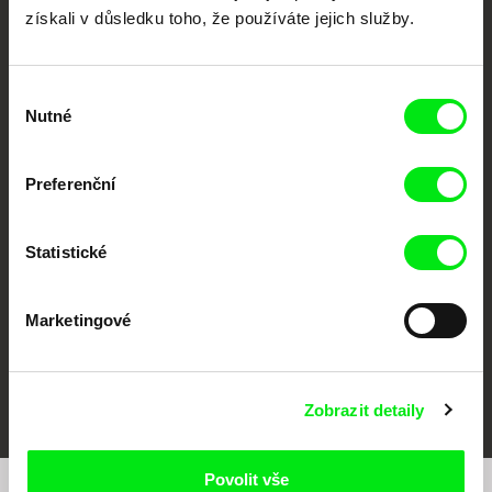
získali v důsledku toho, že používáte jejich služby.
Výběr
Nutné
souhlasu
CPH:DOX
Doclisboa
Millennium Docs
DOK Leipzig
Preferenční
Against Gravity
Statistické
Marketingové
FIDMarseille
MFDF Ji.hlava
Visions du Réel
Zobrazit detaily
Povolit vše