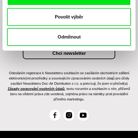
Chcete být pravidelně informováni o našem
filmovém programu?
Povolit výběr
Odmítnout
Odesláním registrace k Newsletteru souhlasím se zasíláním obchodních sdělení
elektronickými prostředky a souvisejícím zpracováním osobních údajů pro účely
zasílání Newsletteru Doc-Air Distribution s.r.o. a potvrzuji, že jsem si přečetl(a)
Zásady zpracování osobních údajů
, textu rozumím a souhlasím s ním, přičemž
beru na vědomí práva zde uvedená, zejména právo na námitky proti provádění
přímého marketingu.
F
I
Y
a
n
o
c
s
u
e
t
T