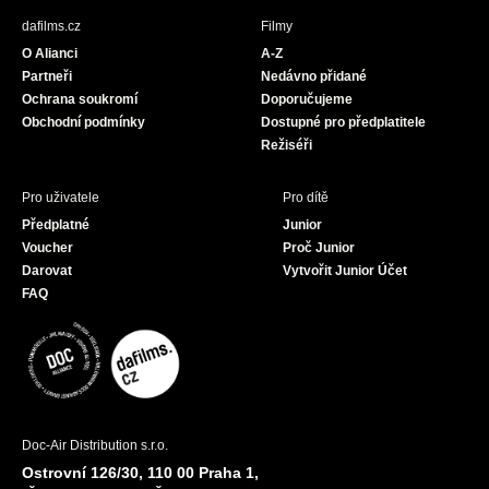
b
a
u
dafilms.cz
Filmy
o
g
b
O Alianci
A-Z
o
r
e
Partneři
Nedávno přidané
k
a
Ochrana soukromí
Doporučujeme
m
Obchodní podmínky
Dostupné pro předplatitele
Režiséři
Pro uživatele
Pro dítě
Předplatné
Junior
Voucher
Proč Junior
Darovat
Vytvořit Junior Účet
FAQ
Doc-Air Distribution s.r.o.
Ostrovní 126/30, 110 00 Praha 1,