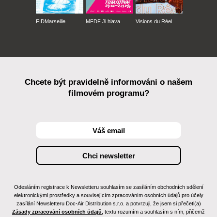
FIDMarseille
MFDF Ji.hlava
Visions du Réel
Chcete být pravidelně informováni o našem
filmovém programu?
Odesláním registrace k Newsletteru souhlasím se zasíláním obchodních sdělení
elektronickými prostředky a souvisejícím zpracováním osobních údajů pro účely
zasílání Newsletteru Doc-Air Distribution s.r.o. a potvrzuji, že jsem si přečetl(a)
Zásady zpracování osobních údajů
, textu rozumím a souhlasím s ním, přičemž