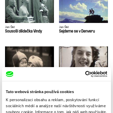
Jan Šikl
Jan Šikl
Sousoší dědečka Vindy
Sejdeme se v Denveru
Jan Šikl
Jan Šikl
Mávnutí motýlích křídel
Líbám Tě a Miluji
Tato webová stránka používá cookies
K personalizaci obsahu a reklam, poskytování funkcí
sociálních médií a analýze naší návštěvnosti využíváme
soubory cookie. Informace o tom, jak náš web používáte,