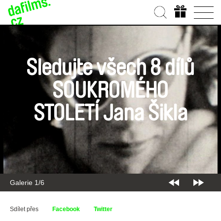
Sledujte všech 8 dílů
SOUKROMÉHO
STOLETÍ Jana Šikla
Galerie 2/6
Sdílet přes
Facebook
Twitter