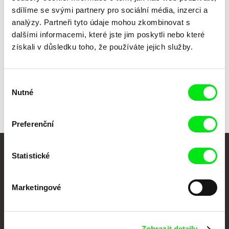
sdílíme se svými partnery pro sociální média, inzerci a
Jan Šikl
Jan Šikl
analýzy. Partneři tyto údaje mohou zkombinovat s
Ruské obláčky kouře
Nízký let
dalšími informacemi, které jste jim poskytli nebo které
získali v důsledku toho, že používáte jejich služby.
Výběr
Zpět na všechny výběry
Nutné
souhlasu
Preferenční
Statistické
Vaše online
dokumentární kino
Marketingové
Nové festivalové filmy
každý týden
Zobrazit detaily