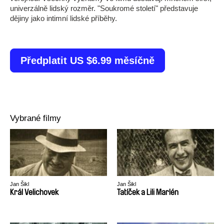
univerzálně lidský rozměr. "Soukromé století" představuje
dějiny jako intimní lidské příběhy.
Předplatit US $6.99 měsíčně
Vybrané filmy
Jan Šikl
Jan Šikl
Král Velichovek
Tatíček a Lili Marlén