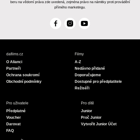
beru na vědomí práva zde uvedená, zejména právo na námitky proti provádění
přímého marketingu.
F
I
Y
a
n
o
c
s
u
e
t
T
b
a
u
dafilms.cz
Filmy
o
g
b
O Alianci
A-Z
o
r
e
Partneři
Nedávno přidané
k
a
Ochrana soukromí
Doporučujeme
m
Obchodní podmínky
Dostupné pro předplatitele
Režiséři
Pro uživatele
Pro dítě
Předplatné
Junior
Voucher
Proč Junior
Darovat
Vytvořit Junior Účet
FAQ