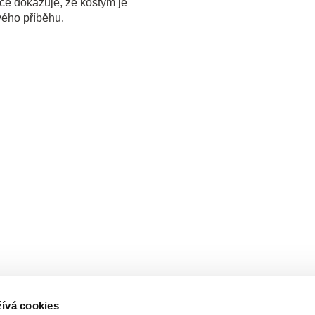
ráce dokazuje, že kostým je
ého příběhu.
ívá cookies