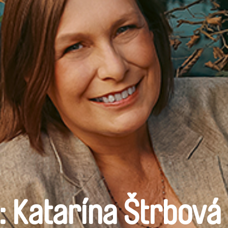
 Katarína Štrbová 