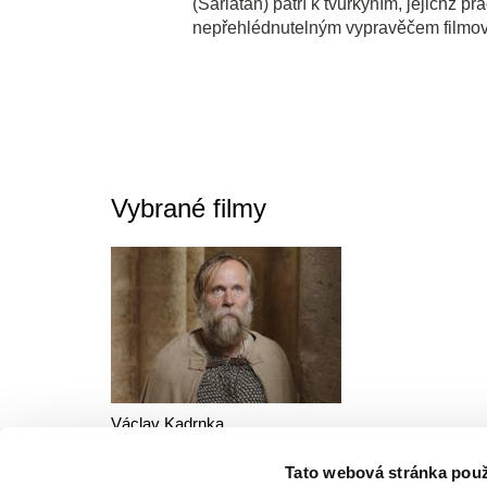
(Šarlatán) patří k tvůrkyním, jejichž p
nepřehlédnutelným vypravěčem filmov
Vybrané filmy
Václav Kadrnka
Křižáček
Tato webová stránka použ