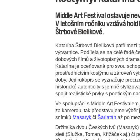
Middle Art Festival oslavuje nev
V letošním ročníku vzdává hold
Štrbové Bielikové.
Katarína Štrbová Bieliková patří mezi 
výtvarnice. Podílela se na celé řadě č
dobových filmů a životopisných dramat 
Katarína je oceňovaná pro svou schop
prostřednictvím kostýmu a zároveň vyt
doby. Její rukopis se vyznačuje preci
historické autenticity s jemně styliz
spojit realistické prvky s poetickým n
Ve spolupráci s Middle Art Festivalem
za kamerou, tak představujeme výběr 
snímků
Masaryk
či
Šarlatán
až po mezi
Držitelka dvou Českých lvů (Masaryk)
sieti (Služka, Toman, Křižáček aj.) či