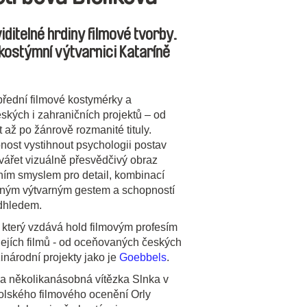
iditelné hrdiny filmové tvorby.
 kostýmní výtvarnici Kataríně
přední filmové kostymérky a
eských i zahraničních projektů – od
až po žánrově rozmanité tituly.
nost vystihnout psychologii postav
vářet vizuálně přesvědčivý obraz
zním smyslem pro detail, kombinací
ovaným výtvarným gestem a schopností
adhledem.
, který vzdává hold filmovým profesím
jejích filmů - od oceňovaných českých
národní projekty jako je
Goebbels
.
 a několikanásobná vítězka Slnka v
 polského filmového ocenění Orly