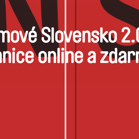
ilmové Slovensko 2
nice online a zda