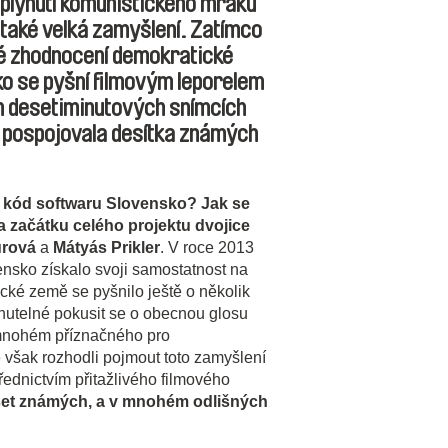
ozplynutí komunistického mraku
 také velká zamyšlení. Zatímco
vé zhodnocení demokratické
ko se pyšní filmovým leporelem
ch desetiminutových snímcích
pospojovala desítka známých
í kód softwaru Slovensko? Jak se
na začátku celého projektu dvojice
urová
a
Mátyás Prikler
. V roce 2013
ensko získalo svoji samostatnost na
cké země se pyšnilo ještě o několik
hnutelné pokusit se o obecnou glosu
 mnohém příznačného pro
 však rozhodli pojmout toto zamyšlení
třednictvím přitažlivého filmového
et známých, a v mnohém odlišných