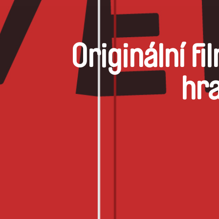
Originální f
hra