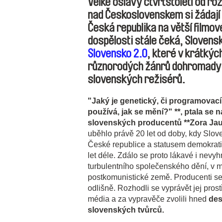
Velké oslavy čtvrtstoletí od r
nad Československem si žádají
Česká republika na větší filmo
dospělosti stále čeká, Slovens
Slovensko 2.0
, které v krátký
různorodých žánrů dohromady 
slovenských režisérů.
"Jaký je genetický, či programovac
používá, jak se mění?" **, ptala se 
slovenských producentů **Zora Ja
uběhlo právě 20 let od doby, kdy Slov
České republice a statusem demokrati
let déle. Zdálo se proto lákavé i nevy
turbulentního společenského dění, v
postkomunistické země. Producenti se
odlišně. Rozhodli se vyprávět jej pros
média a za vypravěče zvolili hned
des
slovenských tvůrců.