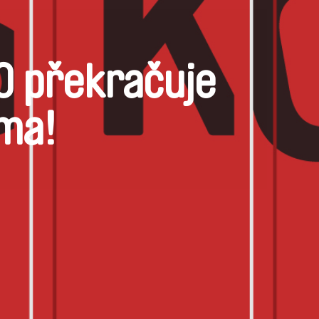
.0 překračuje
rma!