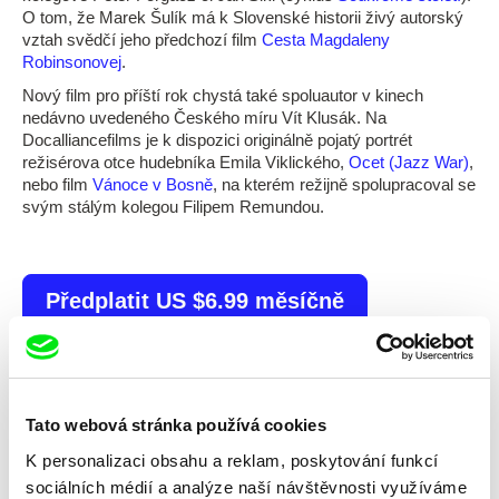
O tom, že Marek Šulík má k Slovenské historii živý autorský
vztah svědčí jeho předchozí film
Cesta Magdaleny
Robinsonovej
.
Nový film pro příští rok chystá také spoluautor v kinech
nedávno uvedeného Českého míru Vít Klusák. Na
Docalliancefilms je k dispozici originálně pojatý portrét
režisérova otce hudebníka Emila Viklického,
Ocet (Jazz War)
,
nebo film
Vánoce v Bosně
, na kterém režijně spolupracoval se
svým stálým kolegou Filipem Remundou.
Předplatit US $6.99 měsíčně
Tato webová stránka používá cookies
Vybrané filmy
K personalizaci obsahu a reklam, poskytování funkcí
sociálních médií a analýze naší návštěvnosti využíváme