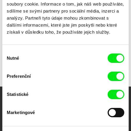
soubory cookie. Informace o tom, jak náš web používáte,
sdílíme se svými partnery pro sociální média, inzerci a
analýzy. Partneři tyto údaje mohou zkombinovat s
Erika Hníková
dalšími informacemi, které jste jim poskytli nebo které
Nesvatbov
získali v důsledku toho, že používáte jejich služby.
Výběr
Nutné
souhlasu
Zpět na všechny výběry
Preferenční
Statistické
Vaše online
dokumentární kino
Marketingové
Nové festivalové filmy