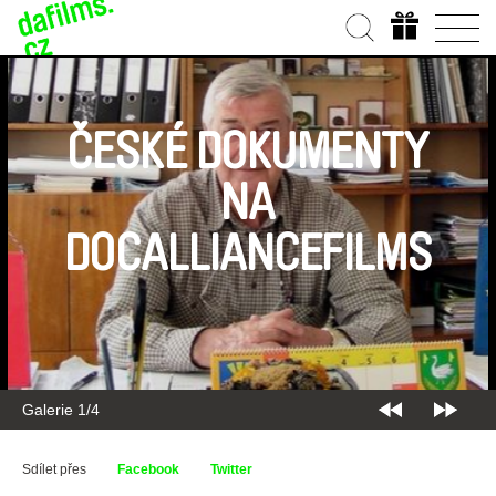
ČESKÉ DOKUMENTY
NA
DOCALLIANCEFILMS
Galerie 2/4
Sdílet přes
Facebook
Twitter