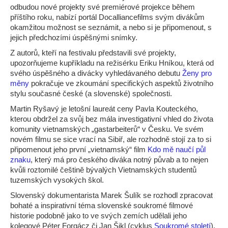
odbudou nové projekty své premiérové projekce během
příštího roku, nabízí portál Docalliancefilms svým divákům
okamžitou možnost se seznámit, a nebo si je připomenout, s
jejich předchozími úspěšnými snímky.
Z autorů, kteří na festivalu představili své projekty,
upozorňujeme kupříkladu na režisérku Eriku Hníkou, která od
svého úspěšného a divácky vyhledávaného debutu
Ženy pro
měny
pokračuje ve zkoumání specifických aspektů životního
stylu současné české (a slovenské) společnosti.
Martin Ryšavý je letošní laureát ceny Pavla Kouteckého,
kterou obdržel za svůj bez mála investigativní vhled do života
komunity vietnamských „gastarbeiterů“ v Česku. Ve svém
novém filmu se sice vrací na Sibiř, ale rozhodně stojí za to si
připomenout jeho první „vietnamský“ film
Kdo mě naučí půl
znaku
, který má pro českého diváka notný půvab a to nejen
kvůli roztomilé češtině bývalých Vietnamských studentů
tuzemských vysokých škol.
Slovenský dokumentarista Marek Šulík se rozhodl zpracovat
bohaté a inspirativní téma slovenské soukromé filmové
historie podobně jako to ve svých zemích udělali jeho
kolegové Péter Forgácz či Jan Šikl (cyklus
Soukromé století
).