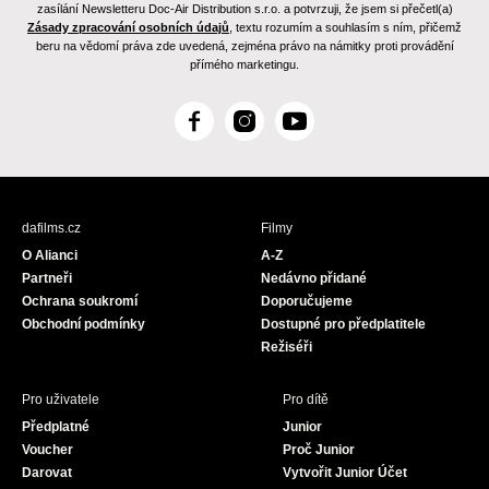
zasílání Newsletteru Doc-Air Distribution s.r.o. a potvrzuji, že jsem si přečetl(a)
Zásady zpracování osobních údajů
, textu rozumím a souhlasím s ním, přičemž
beru na vědomí práva zde uvedená, zejména právo na námitky proti provádění
přímého marketingu.
F
I
Y
a
n
o
c
s
u
e
t
T
b
a
u
dafilms.cz
Filmy
o
g
b
O Alianci
A-Z
o
r
e
Partneři
Nedávno přidané
k
a
Ochrana soukromí
Doporučujeme
m
Obchodní podmínky
Dostupné pro předplatitele
Režiséři
Pro uživatele
Pro dítě
Předplatné
Junior
Voucher
Proč Junior
Darovat
Vytvořit Junior Účet