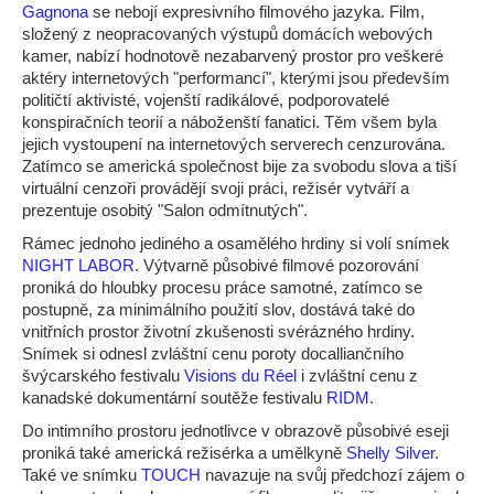
Gagnona
se nebojí expresivního filmového jazyka. Film,
složený z neopracovaných výstupů domácích webových
kamer, nabízí hodnotově nezabarvený prostor pro veškeré
aktéry internetových "performancí", kterými jsou především
političtí aktivisté, vojenští radikálové, podporovatelé
konspiračních teorií a náboženští fanatici. Těm všem byla
jejich vystoupení na internetových serverech cenzurována.
Zatímco se americká společnost bije za svobodu slova a tiší
virtuální cenzoři provádějí svoji práci, režisér vytváří a
prezentuje osobitý "Salon odmítnutých".
Rámec jednoho jediného a osamělého hrdiny si volí snímek
NIGHT LABOR
. Výtvarně působivé filmové pozorování
proniká do hloubky procesu práce samotné, zatímco se
postupně, za minimálního použití slov, dostává také do
vnitřních prostor životní zkušenosti svérázného hrdiny.
Snímek si odnesl zvláštní cenu poroty docalliančního
švýcarského festivalu
Visions du Réel
i zvláštní cenu z
kanadské dokumentární soutěže festivalu
RIDM
.
Do intimního prostoru jednotlivce v obrazově působivé eseji
proniká také americká režisérka a umělkyně
Shelly Silver
.
Také ve snímku
TOUCH
navazuje na svůj předchozí zájem o