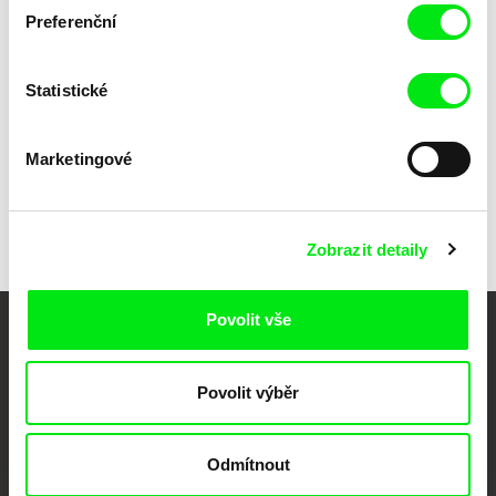
Preferenční
Shelly Silver
Dominic Gagnon
Touch
RIP in Pieces America
Statistické
Marketingové
Zpět na všechny výběry
Zobrazit detaily
Povolit vše
Vaše online
dokumentární kino
Povolit výběr
Nové festivalové filmy
Odmítnout
každý týden