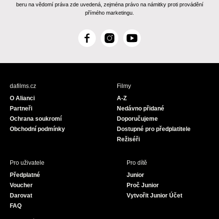
beru na vědomí práva zde uvedená, zejména právo na námitky proti provádění
přímého marketingu.
F
I
Y
a
n
o
c
s
u
e
t
T
b
a
u
dafilms.cz
Filmy
o
g
b
O Alianci
A-Z
o
r
e
Partneři
Nedávno přidané
k
a
Ochrana soukromí
Doporučujeme
m
Obchodní podmínky
Dostupné pro předplatitele
Režiséři
Pro uživatele
Pro dítě
Předplatné
Junior
Voucher
Proč Junior
Darovat
Vytvořit Junior Účet
FAQ