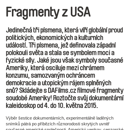
Fragmenty z USA
Jedinečná tři písmena, která víří globální proud
politických, ekonomických a kulturních
událostí. Tři písmena, jež definovala západní
polokouli světa a stala se symbolem moci a
fyzické síly. Jaké jsou však symboly současné
Ameriky, která osciluje mezi chrámem
konzumu, samozvaným ochráncem
demokracie a utopickým rájem splněných
snů? Skládejte s DAFilms.cz filmové fragmenty
soudobé Ameriky! Roztočte svůj dokumentární
kaleidoskop od 4. do 10. května 2015.
Výběr šestice dokumentárních, experimentálně laděných
snímků pátrá po příbězích různorodosti skrytých uvnitř
současné americké společnosti. Americký venkov, cenzorské