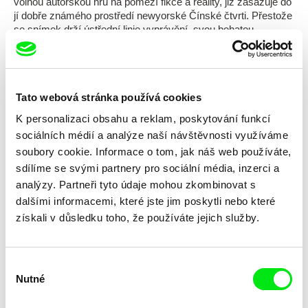
volnou autorskou hru na pomezí fikce a reality, již zasazuje do
jí dobře známého prostředí newyorské Čínské čtvrti. Přestože
se snímek drží ústřední linie vyprávění, svou bohatou
asociativní povahou odkazuje spíše k volnému pohybu mezi
silnými společenskými tématy, kdy se autorem příběhu stává
především divák.
Sestavujte s námi filmové fragmenty ze života Ameriky od
Tato webová stránka používá cookies
4. do 10. května zdarma!
K personalizaci obsahu a reklam, poskytování funkcí
sociálních médií a analýze naší návštěvnosti využíváme
soubory cookie. Informace o tom, jak náš web používáte,
Předplatit US $6.99 měsíčně
sdílíme se svými partnery pro sociální média, inzerci a
analýzy. Partneři tyto údaje mohou zkombinovat s
dalšími informacemi, které jste jim poskytli nebo které
získali v důsledku toho, že používáte jejich služby.
Vybrané filmy
Výběr
Nutné
souhlasu