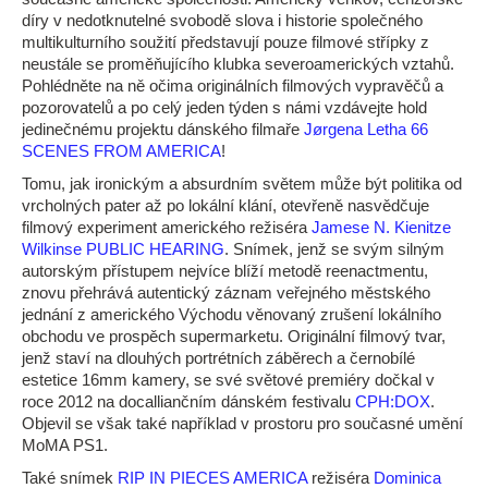
díry v nedotknutelné svobodě slova i historie společného
multikulturního soužití představují pouze filmové střípky z
neustále se proměňujícího klubka severoamerických vztahů.
Pohlédněte na ně očima originálních filmových vypravěčů a
pozorovatelů a po celý jeden týden s námi vzdávejte hold
jedinečnému projektu dánského filmaře
Jørgena Letha
66
SCENES FROM AMERICA
!
Tomu, jak ironickým a absurdním světem může být politika od
vrcholných pater až po lokální klání, otevřeně nasvědčuje
filmový experiment amerického režiséra
Jamese N. Kienitze
Wilkinse
PUBLIC HEARING
. Snímek, jenž se svým silným
autorským přístupem nejvíce blíží metodě reenactmentu,
znovu přehrává autentický záznam veřejného městského
jednání z amerického Východu věnovaný zrušení lokálního
obchodu ve prospěch supermarketu. Originální filmový tvar,
jenž staví na dlouhých portrétních záběrech a černobílé
estetice 16mm kamery, se své světové premiéry dočkal v
roce 2012 na docalliančním dánském festivalu
CPH:DOX
.
Objevil se však také například v prostoru pro současné umění
MoMA PS1.
Také snímek
RIP IN PIECES AMERICA
režiséra
Dominica