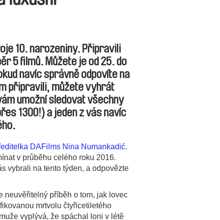
oje 10. narozeniny. Připravili
r 5 filmů. Můžete je od 25. do
Pokud navíc správně odpovíte na
m připravili, můžete vyhrát
 vám umožní sledovat všechny
přes 1300!) a jeden z vás navíc
ého.
 ředitelka DAFilms Nina Numankadić
.
ínat v průběhu celého roku 2016.
ás vybrali na tento týden, a odpovězte
e neuvěřitelný příběh o tom, jak lovec
ikovanou mrtvolu čtyřicetiletého
uže vyplývá, že spáchal loni v létě