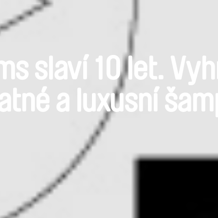
ms slaví 10 let. Vyh
atné a luxusní ša