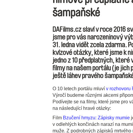
šampaňské
DAFilms.cz slaví v roce 2016 sv
jsme pro vás narozeninový výbě
31. ledna vidět zcela zdarma. 
kvízové otázky, které jsme k ni
jedno z 10 předplatných, které
filmy na našem portálu (je jich 
ještě láhev pravého šampaňsk
O 10 letech portálu mluví
v rozhovoru
Výročí budeme různými akcemi připom
Podívejte se na filmy, které jsme pro v
na následující hravé otázky:
Film
Bzučení hmyzu: Zápisky mumie
j
v odlehlých končinách narazí na mumif
muže. Z podrobných zápisků mrtvého m