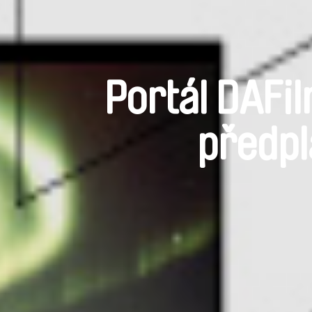
Portál DAFil
předpl