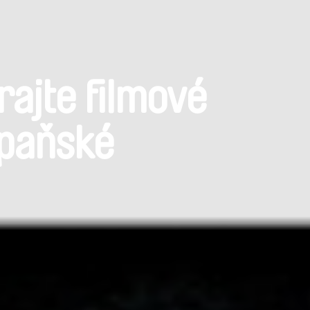
rajte filmové
mpaňské