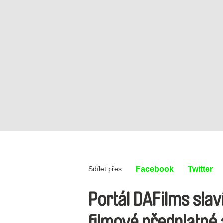
Sdílet přes
Facebook
Twitter
Portál DAFilms slaví
filmové předplatné 