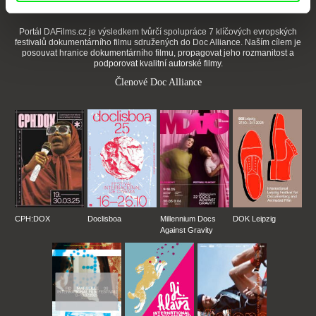
Portál DAFilms.cz je výsledkem tvůrčí spolupráce 7 klíčových evropských
festivalů dokumentárního filmu sdružených do Doc Alliance. Naším cílem je
posouvat hranice dokumentárního filmu, propagovat jeho rozmanitost a
podporovat kvalitní autorské filmy.
Členové Doc Alliance
CPH:DOX
Doclisboa
Millennium Docs
DOK Leipzig
Against Gravity