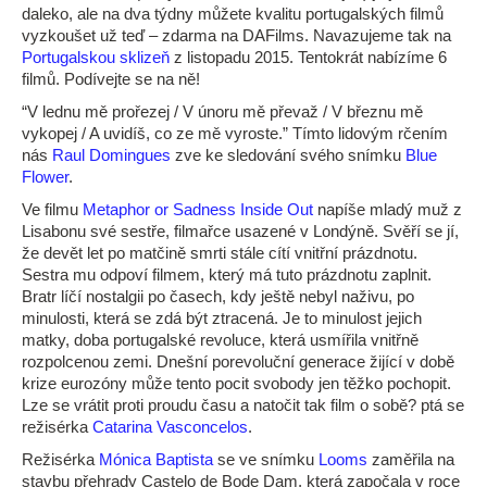
daleko, ale na dva týdny můžete kvalitu portugalských filmů
vyzkoušet už teď – zdarma na DAFilms. Navazujeme tak na
Portugalskou sklizeň
z listopadu 2015. Tentokrát nabízíme 6
filmů. Podívejte se na ně!
“V lednu mě prořezej / V únoru mě převaž / V březnu mě
vykopej / A uvidíš, co ze mě vyroste.” Tímto lidovým rčením
nás
Raul Domingues
zve ke sledování svého snímku
Blue
Flower
.
Ve filmu
Metaphor or Sadness Inside Out
napíše mladý muž z
Lisabonu své sestře, filmařce usazené v Londýně. Svěří se jí,
že devět let po matčině smrti stále cítí vnitřní prázdnotu.
Sestra mu odpoví filmem, který má tuto prázdnotu zaplnit.
Bratr líčí nostalgii po časech, kdy ještě nebyl naživu, po
minulosti, která se zdá být ztracená. Je to minulost jejich
matky, doba portugalské revoluce, která usmířila vnitřně
rozpolcenou zemi. Dnešní porevoluční generace žijící v době
krize eurozóny může tento pocit svobody jen těžko pochopit.
Lze se vrátit proti proudu času a natočit tak film o sobě? ptá se
režisérka
Catarina Vasconcelos
.
Režisérka
Mónica Baptista
se ve snímku
Looms
zaměřila na
stavbu přehrady Castelo de Bode Dam, která započala v roce