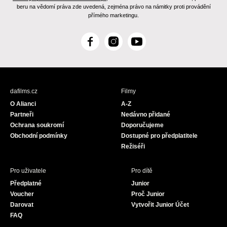
beru na vědomí práva zde uvedená, zejména právo na námitky proti provádění
přímého marketingu.
F
I
Y
a
n
o
c
s
u
e
t
T
b
a
u
dafilms.cz
Filmy
o
g
b
O Alianci
A-Z
o
r
e
Partneři
Nedávno přidané
k
a
Ochrana soukromí
Doporučujeme
m
Obchodní podmínky
Dostupné pro předplatitele
Režiséři
Pro uživatele
Pro dítě
Předplatné
Junior
Voucher
Proč Junior
Darovat
Vytvořit Junior Účet
FAQ