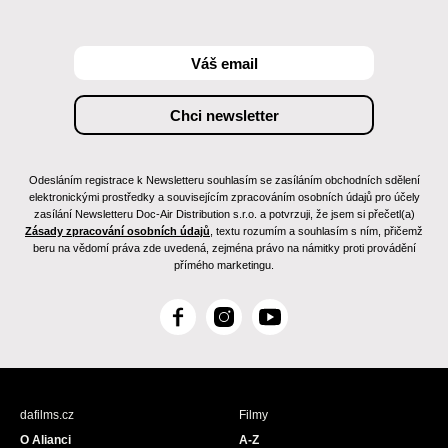
Odesláním registrace k Newsletteru souhlasím se zasíláním obchodních sdělení
elektronickými prostředky a souvisejícím zpracováním osobních údajů pro účely
zasílání Newsletteru Doc-Air Distribution s.r.o. a potvrzuji, že jsem si přečetl(a)
Zásady zpracování osobních údajů
, textu rozumím a souhlasím s ním, přičemž
beru na vědomí práva zde uvedená, zejména právo na námitky proti provádění
přímého marketingu.
F
I
Y
a
n
o
c
s
u
e
t
T
b
a
u
dafilms.cz
Filmy
o
g
b
O Alianci
A-Z
o
r
e