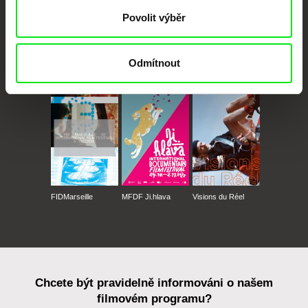
Povolit výběr
Odmítnout
CPH:DOX
Doclisboa
Millennium Docs
DOK Leipzig
Against Gravity
FIDMarseille
MFDF Ji.hlava
Visions du Réel
Chcete být pravidelně informováni o našem
filmovém programu?