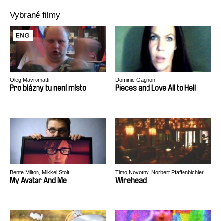
Vybrané filmy
Oleg Mavromatti
Dominic Gagnon
Pro blázny tu není místo
Pieces and Love All to Hell
Bente Milton, Mikkel Stolt
Timo Novotny, Norbert Pfaffenbichler
My Avatar And Me
Wirehead