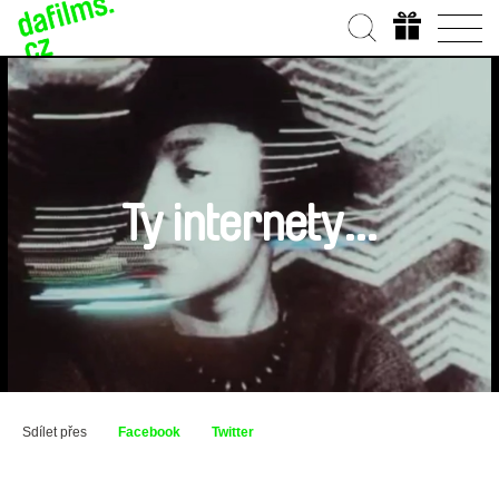
Ty internety…
Sdílet přes
Facebook
Twitter