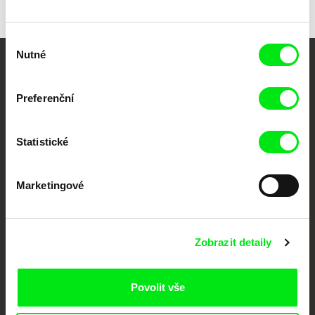
Výběr
Nutné
souhlasu
Vaše online
dokumentární kino
Preferenční
Nové festivalové filmy
Statistické
každý týden
Marketingové
Portál DAFilms.cz je výsledkem tvůrčí spolupráce 7 klíčových evropských
festivalů dokumentárního filmu sdružených do Doc Alliance. Naším cílem je
posouvat hranice dokumentárního filmu, propagovat jeho rozmanitost a
podporovat kvalitní autorské filmy.
Zobrazit detaily
Členové Doc Alliance
Povolit vše