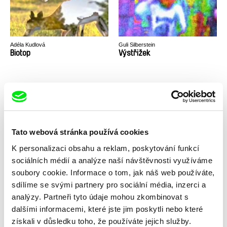
Adéla Kudlová
Guli Silberstein
Biotop
Výstřižek
Tato webová stránka používá cookies
Steven Dhoedt
Národní hra
K personalizaci obsahu a reklam, poskytování funkcí
sociálních médií a analýze naší návštěvnosti využíváme
soubory cookie. Informace o tom, jak náš web používáte,
sdílíme se svými partnery pro sociální média, inzerci a
analýzy. Partneři tyto údaje mohou zkombinovat s
dalšími informacemi, které jste jim poskytli nebo které
Zpět na všechny výběry
získali v důsledku toho, že používáte jejich služby.