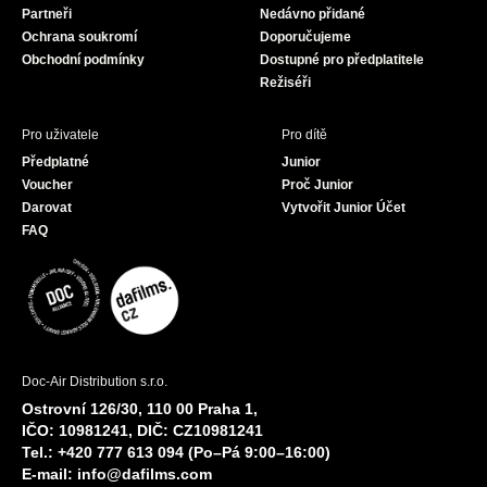
Partneři
Nedávno přidané
k
a
Ochrana soukromí
Doporučujeme
m
Obchodní podmínky
Dostupné pro předplatitele
Režiséři
Pro uživatele
Pro dítě
Předplatné
Junior
Voucher
Proč Junior
Darovat
Vytvořit Junior Účet
FAQ
Doc-Air Distribution s.r.o.
Ostrovní 126/30, 110 00 Praha 1,
IČO: 10981241, DIČ: CZ10981241
Tel.: +420 777 613 094 (Po–Pá 9:00–16:00)
E-mail:
info@dafilms.com