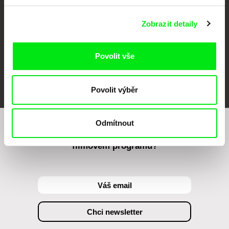
Zobrazit detaily
Povolit vše
FIDMarseille
MFDF Ji.hlava
Visions du Réel
Povolit výběr
Odmítnout
Chcete být pravidelně informováni o našem
filmovém programu?