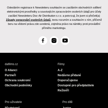
Odesláním registrace k Newsletteru souhlasím se zasíláním obchodních sdělení
elektronickými prostředky a souvisejícím zpracováním osobních údajů pro účely
zasílání Newsletteru Doc-Air Distribution s.r.o. a potvrzuji, že jsem si přečetl(a)
Zásady zpracování osobních údajů
, textu rozumím a souhlasím s ním, přičemž
beru na vědomí práva zde uvedená, zejména právo na námitky proti provádění
přímého marketingu.
F
I
Y
a
n
o
c
s
u
e
t
T
b
a
u
dafilms.cz
Filmy
o
g
b
O Alianci
A-Z
o
r
e
Partneři
Nedávno přidané
k
a
Ochrana soukromí
Doporučujeme
m
Obchodní podmínky
Dostupné pro předplatitele
Režiséři
Pro uživatele
Pro dítě