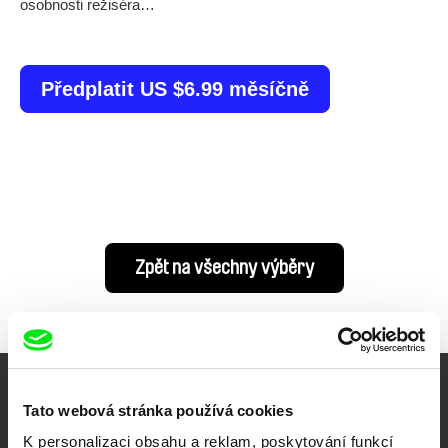
osobnosti režiséra…
Předplatit US $6.99 měsíčně
Zpět na všechny výběry
Vaše online
Tato webová stránka používá cookies
dokumentární kino
K personalizaci obsahu a reklam, poskytování funkcí