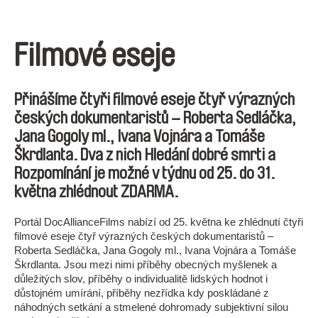
Filmové eseje
Přinášíme čtyři filmové eseje čtyř výrazných
českých dokumentaristů –
Roberta Sedláčka,
Jana Gogoly ml., Ivana Vojnára a Tomáše
Škrdlanta
. Dva z nich
Hledání dobré smrti
a
Rozpomínání
je možné v týdnu od 25. do 31.
května
zhlédnout ZDARMA.
Portál DocAllianceFilms nabízí od 25. května ke zhlédnutí čtyři
filmové eseje čtyř výrazných českých dokumentaristů –
Roberta Sedláčka, Jana Gogoly ml., Ivana Vojnára a Tomáše
Škrdlanta. Jsou mezi nimi příběhy obecných myšlenek a
důležitých slov, příběhy o individualitě lidských hodnot i
důstojném umírání, příběhy nezřídka kdy poskládané z
náhodných setkání a stmelené dohromady subjektivní silou