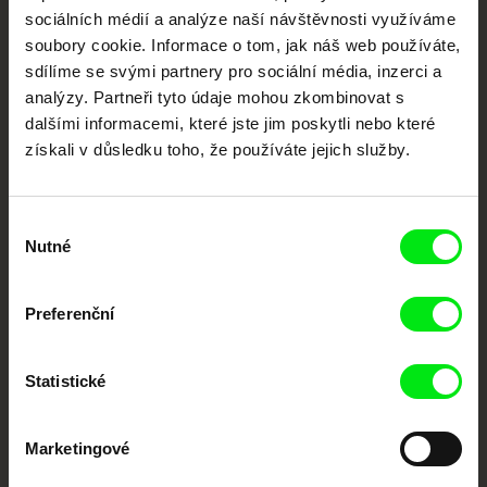
sociálních médií a analýze naší návštěvnosti využíváme
soubory cookie. Informace o tom, jak náš web používáte,
Nové festivalové filmy
každý týden
sdílíme se svými partnery pro sociální média, inzerci a
analýzy. Partneři tyto údaje mohou zkombinovat s
dalšími informacemi, které jste jim poskytli nebo které
Portál DAFilms.cz je výsledkem tvůrčí spolupráce 7 klíčových evropských
získali v důsledku toho, že používáte jejich služby.
festivalů dokumentárního filmu sdružených do Doc Alliance. Naším cílem je
posouvat hranice dokumentárního filmu, propagovat jeho rozmanitost a
podporovat kvalitní autorské filmy.
Členové Doc Alliance
Výběr
Nutné
souhlasu
Preferenční
Statistické
CPH:DOX
Doclisboa
Millennium Docs
DOK Leipzig
Marketingové
Against Gravity