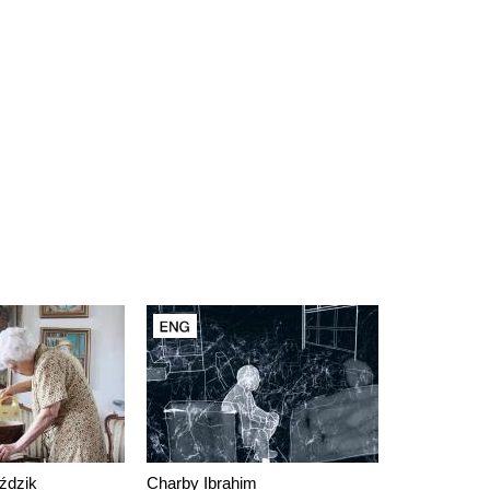
ździk
Charby Ibrahim