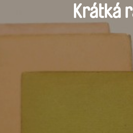
Krátká r