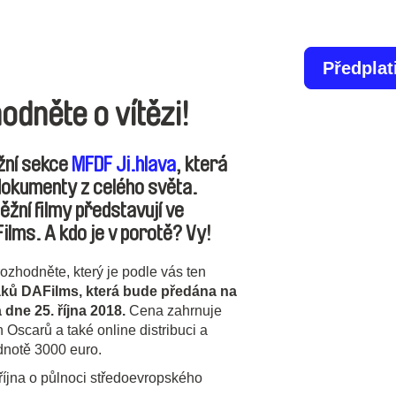
Předplat
odněte o vítězi!
ěžní sekce
MFDF Ji.hlava
, která
 dokumenty z celého světa.
žní filmy představují ve
ilms. A kdo je v porotě? Vy!
ozhodněte, který je podle vás ten
váků DAFilms, která bude předána na
dne 25. října 2018.
Cena zahrnuje
Oscarů a také online distribuci a
dnotě 3000 euro.
října o půlnoci středoevropského