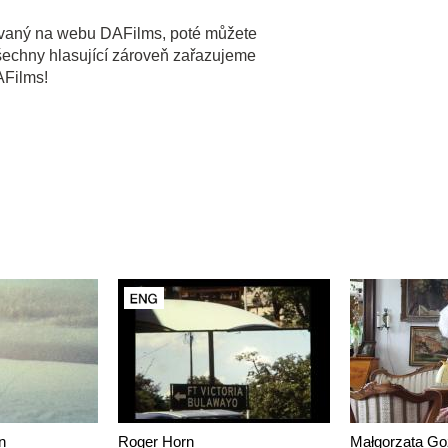
trovaný na webu DAFilms, poté můžete
Všechny hlasující zároveň zařazujeme
AFilms!
n
Roger Horn
Małgorzata Go