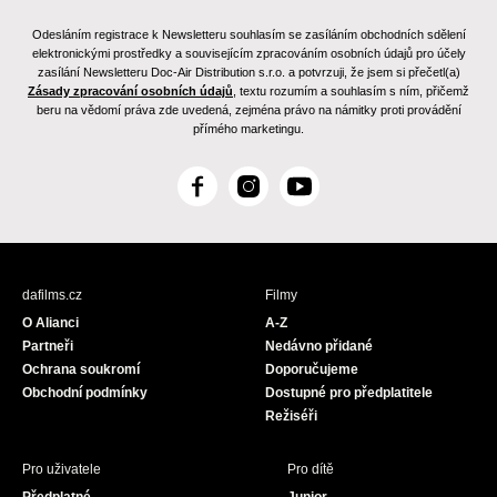
Odesláním registrace k Newsletteru souhlasím se zasíláním obchodních sdělení
elektronickými prostředky a souvisejícím zpracováním osobních údajů pro účely
zasílání Newsletteru Doc-Air Distribution s.r.o. a potvrzuji, že jsem si přečetl(a)
Zásady zpracování osobních údajů
, textu rozumím a souhlasím s ním, přičemž
beru na vědomí práva zde uvedená, zejména právo na námitky proti provádění
přímého marketingu.
F
I
Y
a
n
o
c
s
u
e
t
T
b
a
u
dafilms.cz
Filmy
o
g
b
O Alianci
A-Z
o
r
e
Partneři
Nedávno přidané
k
a
Ochrana soukromí
Doporučujeme
m
Obchodní podmínky
Dostupné pro předplatitele
Režiséři
Pro uživatele
Pro dítě