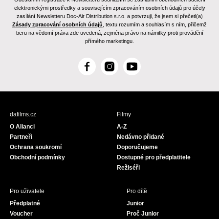
elektronickými prostředky a souvisejícím zpracováním osobních údajů pro účely
zasílání Newsletteru Doc-Air Distribution s.r.o. a potvrzuji, že jsem si přečetl(a)
Zásady zpracování osobních údajů
, textu rozumím a souhlasím s ním, přičemž
beru na vědomí práva zde uvedená, zejména právo na námitky proti provádění
přímého marketingu.
F
I
Y
a
n
o
c
s
u
e
t
T
b
a
u
dafilms.cz
Filmy
o
g
b
O Alianci
A-Z
o
r
e
Partneři
Nedávno přidané
k
a
Ochrana soukromí
Doporučujeme
m
Obchodní podmínky
Dostupné pro předplatitele
Režiséři
Pro uživatele
Pro dítě
Předplatné
Junior
Voucher
Proč Junior