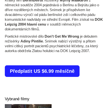
Krátký film
BerlinBeirut
režisérky
Myrny Maakaron
z
německé soutěže 2004 pojednává o Berlínu a Bejrútu jako o
dříve rozdělených městech. Snímek je příspěvkem ke
dvacátému výročí od pádu berlínské zdi i celkového pádu
komunistické nadvlády ve střední Evropě. Film získal na
DOK
Leipzig 2004 hlavní cenu
v soutěži německých
dokumentárních filmů.
Poetické mistrovské dílo
Don't Get Me Wrong
je debutem
režisérky
Adiny Pintilie
. Snímek nabízí výstižný a přitom
velmi citlivý portrét pacientů psychiatrické léčebny, za který
autorka obdržela Zlatou holubici na DOK Leipzig 2007.
Předplatit US $6.99 měsíčně
Vybrané filmy