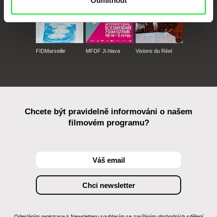
Odmítnout
FIDMarseille
MFDF Ji.hlava
Visions du Réel
Chcete být pravidelně informováni o našem
filmovém programu?
Odesláním registrace k Newsletteru souhlasím se zasíláním obchodních sdělení