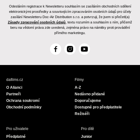
Odesláním registrace k Newsletteru souhlasím se zasíláním obchodních sdělení
elektronickými prostředky a souvisejícím zpracováním osobních údajů pro účely
zasílání Newsletteru Doc-Air Distribution s.r.o. a potvrzuji, že jsem si přečetl(a)
Zásady zpracování osobních údajů
, textu rozumím a souhlasím s ním, přičemž
beru na vědomí práva zde uvedená, zejména právo na námitky proti provádění
přímého marketingu.
F
I
Y
a
n
o
c
s
u
e
t
T
b
a
u
dafilms.cz
Filmy
o
g
b
O Alianci
A-Z
o
r
e
Partneři
Nedávno přidané
k
a
Ochrana soukromí
Doporučujeme
m
Obchodní podmínky
Dostupné pro předplatitele
Režiséři
Pro uživatele
Pro dítě
Předplatné
Junior