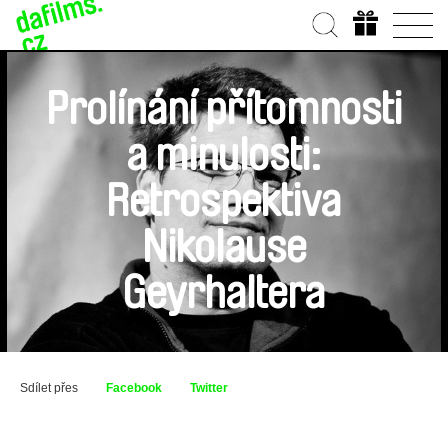
Prolínání přítomnosti
a minulosti:
Retrospektiva
Nikolause
Geyrhaltera
Sdílet přes
Facebook
Twitter