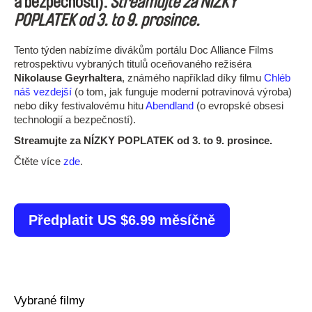
a bezpečností).
Streamujte za NÍZKY
POPLATEK od 3. to 9. prosince.
Tento týden nabízíme divákům portálu Doc Alliance Films
retrospektivu vybraných titulů oceňovaného režiséra
Nikolause Geyrhaltera
, známého například díky filmu
Chléb
náš vezdejší
(o tom, jak funguje moderní potravinová výroba)
nebo díky festivalovému hitu
Abendland
(o evropské obsesi
technologií a bezpečností).
Streamujte za NÍZKY POPLATEK od 3. to 9. prosince.
Čtěte více
zde
.
Předplatit US $6.99 měsíčně
Vybrané filmy