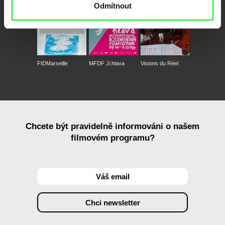
Odmítnout
FIDMarseille
MFDF Ji.hlava
Visions du Réel
Chcete být pravidelně informováni o našem
filmovém programu?