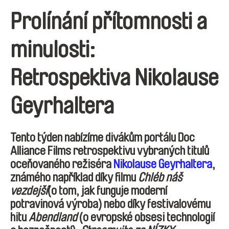
Prolínání přítomnosti a
minulosti:
Retrospektiva Nikolause
Geyrhaltera
Tento týden nabízíme divákům portálu Doc
Alliance Films retrospektivu vybraných titulů
oceňovaného režiséra
Nikolause Geyrhaltera
,
známého například díky filmu
Chléb náš
vezdejší
(o tom, jak funguje moderní
potravinová výroba) nebo díky festivalovému
hitu
Abendland
(o evropské obsesi technologií