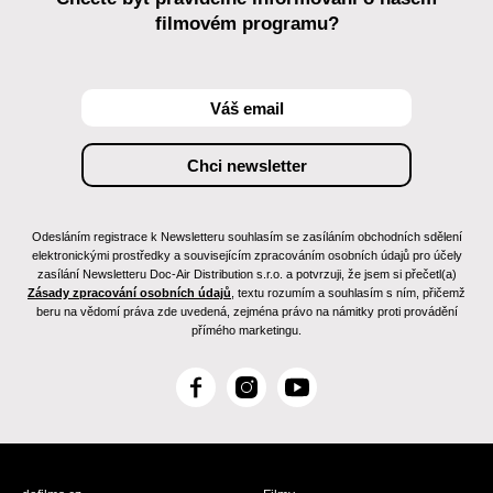
filmovém programu?
Odesláním registrace k Newsletteru souhlasím se zasíláním obchodních sdělení
elektronickými prostředky a souvisejícím zpracováním osobních údajů pro účely
zasílání Newsletteru Doc-Air Distribution s.r.o. a potvrzuji, že jsem si přečetl(a)
Zásady zpracování osobních údajů
, textu rozumím a souhlasím s ním, přičemž
beru na vědomí práva zde uvedená, zejména právo na námitky proti provádění
přímého marketingu.
F
I
Y
a
n
o
c
s
u
e
t
T
b
a
u