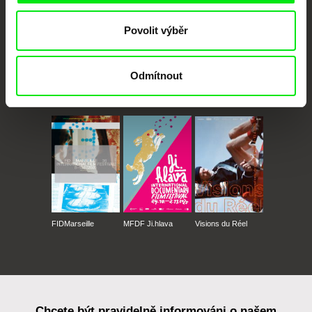
Povolit výběr
Odmítnout
CPH:DOX
Doclisboa
Millennium Docs
DOK Leipzig
Against Gravity
FIDMarseille
MFDF Ji.hlava
Visions du Réel
Chcete být pravidelně informováni o našem