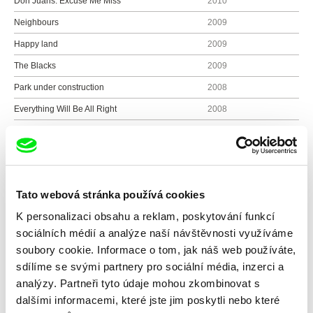
Don Juans: Excuse Me Miss
2010
Neighbours
2009
Happy land
2009
The Blacks
2009
Park under construction
2008
Everything Will Be All Right
2008
Three
2008
I Have Nothing Nice to Say to You
2006
Knin 2004
2004
Tato webová stránka používá cookies
Imported Crows
2004
K personalizaci obsahu a reklam, poskytování funkcí
Did I Fuck Up?
2004
sociálních médií a analýze naší návštěvnosti využíváme
soubory cookie. Informace o tom, jak náš web používáte,
sdílíme se svými partnery pro sociální média, inzerci a
Všichni režiséři
analýzy. Partneři tyto údaje mohou zkombinovat s
dalšími informacemi, které jste jim poskytli nebo které