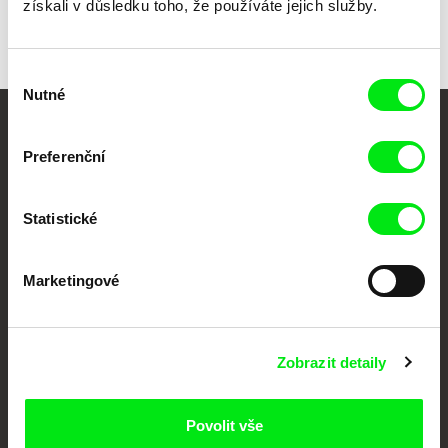
získali v důsledku toho, že používáte jejich služby.
Výběr
Nutné
souhlasu
Vaše online
Preferenční
dokumentární kino
Statistické
Nové festivalové filmy
každý týden
Marketingové
Portál DAFilms.cz je výsledkem tvůrčí spolupráce 7 klíčových evropských
festivalů dokumentárního filmu sdružených do Doc Alliance. Naším cílem je
posouvat hranice dokumentárního filmu, propagovat jeho rozmanitost a
podporovat kvalitní autorské filmy.
Zobrazit detaily
Členové Doc Alliance
Povolit vše