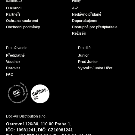
dafilms.cz
Filmy
o
g
b
O Alianci
A-Z
o
r
e
Partneři
Nedávno přidané
k
a
Ochrana soukromí
Doporučujeme
m
Obchodní podmínky
Dostupné pro předplatitele
Režiséři
Pro uživatele
Pro dítě
Předplatné
Junior
Voucher
Proč Junior
Darovat
Vytvořit Junior Účet
FAQ
Doc-Air Distribution s.r.o.
Ostrovní 126/30, 110 00 Praha 1,
IČO: 10981241, DIČ: CZ10981241