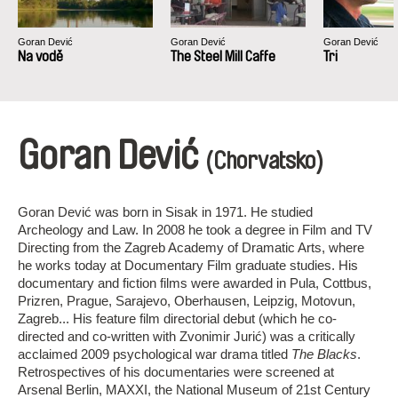
Goran Dević
Goran Dević
Goran Dević
Na vodě
The Steel Mill Caffe
Tri
Goran Dević
(Chorvatsko)
Goran Dević was born in Sisak in 1971. He studied
Archeology and Law. In 2008 he took a degree in Film and TV
Directing from the Zagreb Academy of Dramatic Arts, where
he works today at Documentary Film graduate studies. His
documentary and fiction films were awarded in Pula, Cottbus,
Prizren, Prague, Sarajevo, Oberhausen, Leipzig, Motovun,
Zagreb... His feature film directorial debut (which he co-
directed and co-written with Zvonimir Jurić) was a critically
acclaimed 2009 psychological war drama titled
The Blacks
.
Retrospectives of his documentaries were screened at
Arsenal Berlin, MAXXI, the National Museum of 21st Century