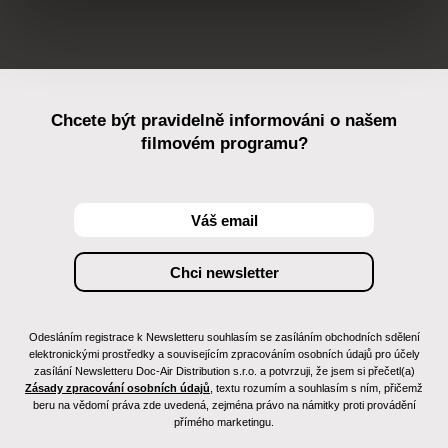
Chcete být pravidelně informováni o našem
filmovém programu?
Odesláním registrace k Newsletteru souhlasím se zasíláním obchodních sdělení
elektronickými prostředky a souvisejícím zpracováním osobních údajů pro účely
zasílání Newsletteru Doc-Air Distribution s.r.o. a potvrzuji, že jsem si přečetl(a)
Zásady zpracování osobních údajů
, textu rozumím a souhlasím s ním, přičemž
beru na vědomí práva zde uvedená, zejména právo na námitky proti provádění
přímého marketingu.