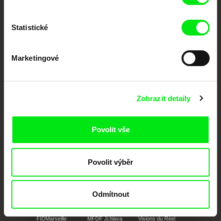
festivalů dokumentárního filmu sdružených do Doc Alliance. Naším cílem je
posouvat hranice dokumentárního filmu, propagovat jeho rozmanitost a
podporovat kvalitní autorské filmy.
Statistické
Členové Doc Alliance
Marketingové
Zobrazit detaily
CPH:DOX
Doclisboa
Millennium Docs
DOK Leipzig
Povolit vše
Against Gravity
Povolit výběr
Odmítnout
FIDMarseille
MFDF Ji.hlava
Visions du Réel