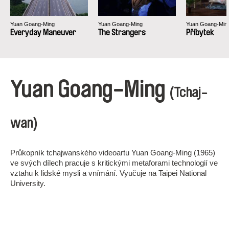
Yuan Goang-Ming
Yuan Goang-Ming
Yuan Goang-Min
Everyday Maneuver
The Strangers
Příbytek
Yuan Goang-Ming
(Tchaj-
wan)
Průkopník tchajwanského videoartu Yuan Goang-Ming (1965)
ve svých dílech pracuje s kritickými metaforami technologií ve
vztahu k lidské mysli a vnímání. Vyučuje na Taipei National
University.