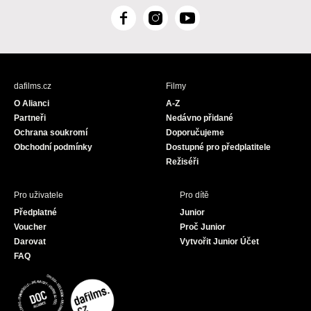
F
I
Y
a
n
o
c
s
u
e
t
T
b
a
u
dafilms.cz
Filmy
o
g
b
O Alianci
A-Z
o
r
e
Partneři
Nedávno přidané
k
a
Ochrana soukromí
Doporučujeme
m
Obchodní podmínky
Dostupné pro předplatitele
Režiséři
Pro uživatele
Pro dítě
Předplatné
Junior
Voucher
Proč Junior
Darovat
Vytvořit Junior Účet
FAQ