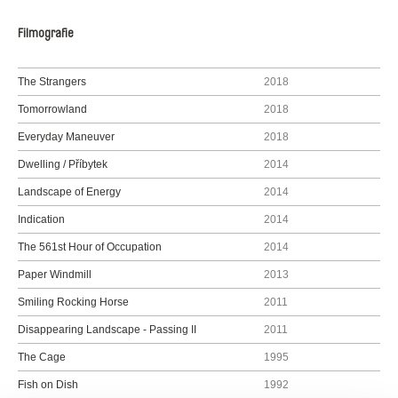
Filmografie
The Strangers
2018
Tomorrowland
2018
Everyday Maneuver
2018
Dwelling / Příbytek
2014
Landscape of Energy
2014
Indication
2014
The 561st Hour of Occupation
2014
Paper Windmill
2013
Smiling Rocking Horse
2011
Disappearing Landscape - Passing II
2011
The Cage
1995
Fish on Dish
1992