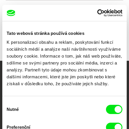
Všichni režiséři
Tato webová stránka používá cookies
K personalizaci obsahu a reklam, poskytování funkcí
sociálních médií a analýze naší návštěvnosti využíváme
soubory cookie. Informace o tom, jak náš web používáte,
sdílíme se svými partnery pro sociální média, inzerci a
analýzy. Partneři tyto údaje mohou zkombinovat s
Vaše online
dalšími informacemi, které jste jim poskytli nebo které
získali v důsledku toho, že používáte jejich služby.
dokumentární kino
Nové festivalové filmy
Výběr
každý týden
Nutné
souhlasu
Portál DAFilms.cz je výsledkem tvůrčí spolupráce 7 klíčových evropských
Preferenční